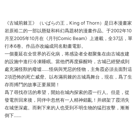
《古城荊棘王》（いばらの王，King of Thorn）是日本漫畫家
岩原裕二的一部以懸疑和科幻爲題材的漫畫作品。于2002年10
月至2005年10月在《月刊Comic Beam》上連載，全37話，單
行本6卷。作品亦改編成同名動畫電影。
一個蔓延在全世界的石化病，将感染者全都聚集在由古城改建
的設施中進行冷凍睡眠。當他們再度蘇醒時，古城已經變成到
處充滿怪獸的廢墟……怪病與兇惡的怪物，主角霞必須去面對這
2項恐怖的死亡威脅。以布滿荊棘的古城爲舞台，現在，爲了生
存而搏鬥的故事正要展開！
爲了尋找存活的希望，開始在城内探索的霞一行人。但是，從
發電所回來後，同伴中忽然有一人精神錯亂！并綁架了霞消失
在城堡深處。而剩下來的人也受到不明生物的猛烈攻擊，漸漸
倒下……