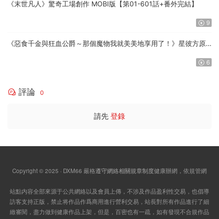
《末世凡人》驚奇工場創作 MOBI版【第01-601話+番外完結】
9
《惡食千金與狂血公爵～那個魔物我就美美地享用了！》星彼方原
作 MOBI版【第01-08卷連載中】
6
評論
0
請先
登錄
Copyright © 2025 · DXM66
嚴格
遵守網絡相關規章制度
健康辦網，依規管網
站點内容全部來源于公共網絡以及會員上傳，不涉及作品盈利性交易，也倡導
訪客支持正版，禁止将作品作爲商用進行營利交易，站長對所有作品進行了細
緻審閱，盡力做到健康作品上架，但是，百密也有一疏，如有發現不合規作品