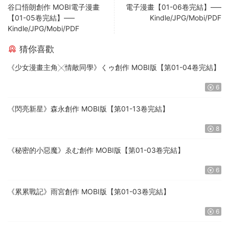
谷口悟朗創作 MOBI電子漫畫
電子漫畫【01-06卷完結】—–
【01-05卷完結】—–
Kindle/JPG/Mobi/PDF
Kindle/JPG/Mobi/PDF
猜你喜歡
《少女漫畫主角╳情敵同學》くゥ創作 MOBI版【第01-04卷完結】
6
《閃亮新星》森永創作 MOBI版【第01-13卷完結】
8
《秘密的小惡魔》ゑむ創作 MOBI版【第01-03卷完結】
6
《累累戰記》雨宮創作 MOBI版【第01-03卷完結】
6