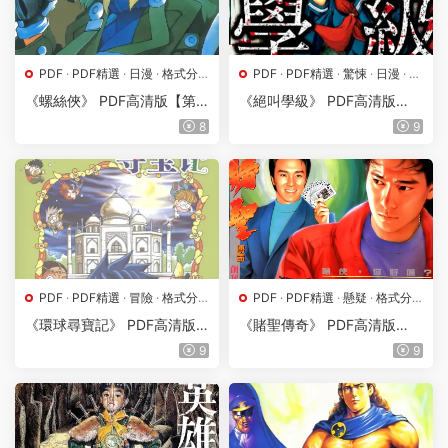
PDF
·
PDF精選
·
日漫
·
格式分
PDF
·
PDF精選
·
驚悚
·
日漫
·
格
類
·
漫畫屬地
·
科幻
式分類
·
漫畫屬地
《螺絲俠》 PDF高清版【第0
《絕叫學級》 PDF高清版
1-19卷完結】
【第01-20卷完結】
8
9
PDF
·
PDF精選
·
冒險
·
格式分
PDF
·
PDF精選
·
懸疑
·
格式分
類
·
漫畫屬地
·
韓漫
類
·
港台漫
·
漫畫屬地
《環球尋寶記》 PDF高清版
《賭聖傳奇》 PDF高清版
【第01-33卷完結】
【第01-158卷完結】
9
9