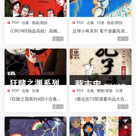
PDF
·
合集
·
熱血/競技
PDF
·
合集
·
日漫
·
熱血/競技
《CROWS熱血高校》高橋弘
足球小将系列 電子漫畫高清
創作 PDF版【系列10部完
版資源下載【7部合集完結】
12
12
結】電子漫畫合集
【PDF格式】【電子版漫畫】
PDF
·
合集
·
日漫
PDF
·
合集
·
懸疑/冒險
·
日漫
《狂賭之淵系列4部小合集》
《蔡志忠73部漫畫作品大合
PDF電子漫畫【四部合集】—
集》蔡志忠創作 PDF版電子
12
12
–Kindle/JPG/Mobi/PDF
漫畫【01-73部完結】—–Kin
dle/JPG/Mobi/PDF