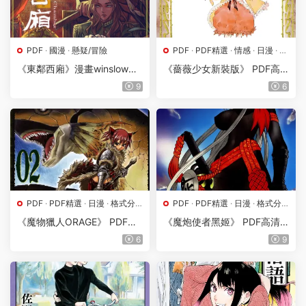
PDF
·
國漫
·
懸疑/冒險
PDF
·
PDF精選
·
情感
·
日漫
·
格
式分類
·
漫畫屬地
《東鄰西廂》漫畫winslow創
《薔薇少女新裝版》 PDF高
作 PDF版電子漫畫【01-170
清版【第01-07卷完結】
9
6
話完結】—–Kindle/JPG/Mob
i/PDF
PDF
·
PDF精選
·
日漫
·
格式分
PDF
·
PDF精選
·
日漫
·
格式分
類
·
漫畫屬地
·
魔幻
類
·
漫畫屬地
·
魔幻
《魔物獵人ORAGE》 PDF高
《魔炮使者黑姬》 PDF高清
清版【第01-04卷完結】
版【第01-18卷完結】
6
9