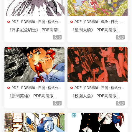
PDF
·
PDF精選
·
日漫
·
格式分
PDF
·
PDF精選
·
戰争
·
日漫
·
格
類
·
漫畫屬地
·
科幻
式分類
《薛多尼亞騎士》 PDF高清
《星間大橋》 PDF高清版
版【第01-07卷完結】
【第01-04卷完結】
6
6
PDF
·
PDF精選
·
日漫
·
格式分
PDF
·
PDF精選
·
日漫
·
格式分
類
·
漫畫屬地
·
熱血
·
職場
類
·
漫畫屬地
·
魔幻
《新聞英雄》 PDF高清版
《校園人魚》 PDF高清版
【第01-09卷完結】
【第01-05卷完結】
8
6