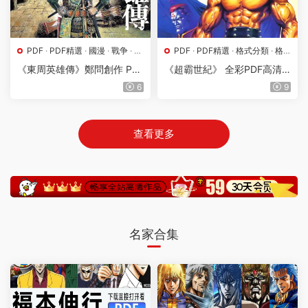
PDF
·
PDF精選
·
國漫
·
戰争
·
格
PDF
·
PDF精選
·
格式分類
·
格
式分類
·
漫畫屬地
鬥
·
港台漫
·
漫畫屬地
·
科幻
《東周英雄傳》鄭問創作 PD
《超霸世紀》 全彩PDF高清
F高清版【第01-03卷完結】
版【第01-37卷完結】
6
9
查看更多
名家合集