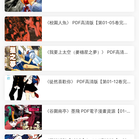
8
《校園人魚》 PDF高清版【第01-05卷完
結】
6
《我要上太空（麥穗星之夢）》 PDF高清版
【第01-16卷完結】
8
《徒然喜歡你》 PDF高清版【第01-12卷完
結】
8
《谷圍南亭》墨飛 PDF電子漫畫資源【01-1
00話完+番外完結】————Kindle/JPG/PD
F/Mobi
9