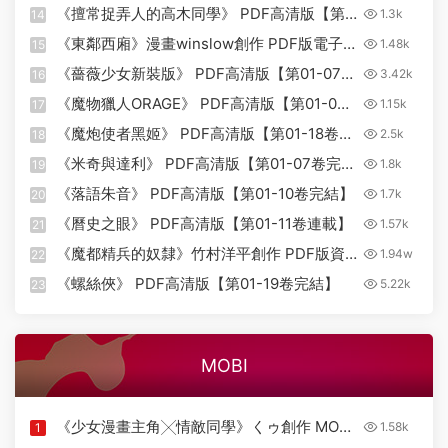
結】
《擅常捉弄人的高木同學》 PDF高清版【第
1.3k
14
01-20卷完結】
《東鄰西廂》漫畫winslow創作 PDF版電子漫
1.48k
15
畫【01-170話完結】—–
《薔薇少女新裝版》 PDF高清版【第01-07卷
3.42k
16
Kindle/JPG/Mobi/PDF
完結】
《魔物獵人ORAGE》 PDF高清版【第01-04
1.15k
17
卷完結】
《魔炮使者黑姬》 PDF高清版【第01-18卷完
2.5k
18
結】
《米奇與達利》 PDF高清版【第01-07卷完
1.8k
19
結】
《落語朱音》 PDF高清版【第01-10卷完結】
1.7k
20
《曆史之眼》 PDF高清版【第01-11卷連載】
1.57k
21
《魔都精兵的奴隸》竹村洋平創作 PDF版資
1.94w
22
源下載【01-15卷連125-149話+番外連載】
《螺絲俠》 PDF高清版【第01-19卷完結】
5.22k
23
【電子版漫畫】
MOBI
《少女漫畫主角╳情敵同學》くゥ創作 MOBI
1.58k
1
版【第01-04卷完結】