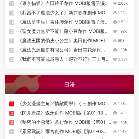
電子漫畫【第01-09卷未】
《東京貓貓》吉田玲子創作 MOBI版電子漫畫
2.05k
17
【第01-07卷完+第二部01-02卷完+番外】
《我當不了魔法少女了》新井春卷創作 MOBI
1.22k
18
版電子漫畫【第01-05卷完】
《魔法留學生》吉住涉創作 MOBI版電子漫畫
2.53k
19
【第01-05卷完】
《聖女魔力無所不能》藤小豆創作 MOBI版電
1.92k
20
子漫畫【第01-07卷未】
《魔法王國的俏皮小公主》奧田創作 MOBI版
593
21
電子漫畫【第01-07卷完】
《魔法光源股份有限公司》岩田雪花創作
1.83k
22
MOBI版電子漫畫【第01-06卷未】
《我們不可能成爲戀人！絕對不行》三上弓憐
2.32k
23
創作 MOBI版電子漫畫【第01-07卷未】
日漫
《少女漫畫主角╳情敵同學》くゥ創作 MOBI
1.58k
1
版【第01-04卷完結】
《閃亮新星》森永創作 MOBI版【第01-13卷
1.41k
2
完結】
《秘密的小惡魔》ゑむ創作 MOBI版【第01-
1.45k
3
03卷完結】
《累累戰記》雨宮創作 MOBI版【第01-03卷
1.14k
4
完結】