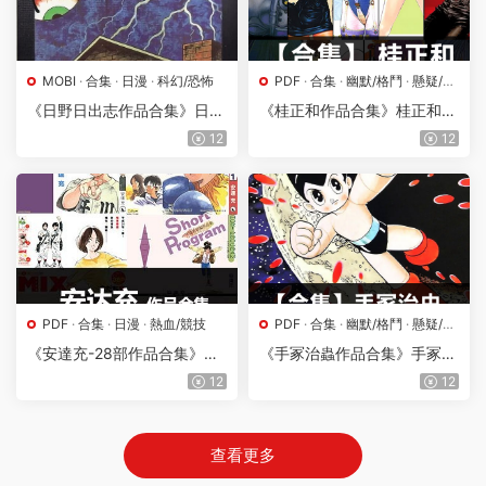
MOBI
·
合集
·
日漫
·
科幻/恐怖
PDF
·
合集
·
幽默/格鬥
·
懸疑/冒
險
·
日漫
·
漫畫屬地
·
熱血/競技
·
《日野日出志作品合集》日野
《桂正和作品合集》桂正和創
青春/情感
日出志創作 MOBI版電子漫畫
作 PDF版電子漫畫【01-08部
12
12
【01-12部合集】—–Kindle/J
合集】
PG/Mobi/PDF
PDF
·
合集
·
日漫
·
熱血/競技
PDF
·
合集
·
幽默/格鬥
·
懸疑/冒
險
·
日漫
·
漫畫屬地
·
科幻/恐怖
《安達充-28部作品合集》安
《手冢治蟲作品合集》手冢治
達充創作 PDF版電子漫畫【0
蟲創作 PDF版電子漫畫【01-
12
12
1-28部完結】—–Kindle/JPG/
115部合集】
Mobi/PDF
查看更多