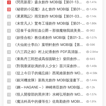
《閃亮新星》森永創作 MOBI版【第01-13卷
1.41k
2
完結】
《秘密的小惡魔》ゑむ創作 MOBI版【第01-
1.45k
3
03卷完結】
《累累戰記》雨宮創作 MOBI版【第01-03卷
1.14k
4
完結】
《末世凡人》驚奇工場創作 MOBI版【第01-
1.86k
5
601話+番外完結】
《惡食千金與狂血公爵～那個魔物我就美美地
962
6
享用了！》星彼方原作 MOBI版【第01-08卷
《妖怪合租》教信者創作 MOBI版【第01-34
1.07k
7
連載中】
話完結】
《大仙術士李白》葉明軒創作 MOBI版【第
596
8
01-08卷完結】
《六三四之劍》村上紀香創作 PDF高清版
2.94w
9
【第01-24卷完結】
《東島丹三郎想成爲假面騎士》柴田創作
645
10
MOBI版漫畫下載【第01-63話+番外未】
《對我垂涎欲滴的非人少女》苗川采創作
1.46k
11
MOBI版漫畫下載【第01-07卷+32-48話未】
《掟上今日子的備忘錄》西尾維新創作 MOBI
4.58k
12
版漫畫下載【第01-05卷完】
《銀河機攻隊》新島光創作 MOBI版漫畫下載
1.44k
13
【第01-16卷完】
《鋼～HAGANE～》神崎将臣創作 MOBI版漫
1.2k
14
畫下載【第01-16卷完】
《怪人開發部的黑井津》水崎弘明創作 MOBI
1.57k
15
版漫畫下載【第01-05卷+31-50話未】
《魔法科高中的優等生》佐島勤創作 MOBI版
1.91k
16