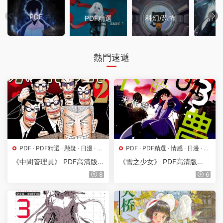
PDF
青春
科幻/恐怖
PDF精選
熱門速遞
PDF
·
PDF精選
·
懸疑
·
日漫
·
格
PDF
·
PDF精選
·
情感
·
日漫
·
格
式分類
·
漫畫屬地
式分類
·
漫畫屬地
《中間管理員》 PDF高清版
《雪之少女》 PDF高清版
【第01-10卷完結】
【第01-05卷完結】
8
6