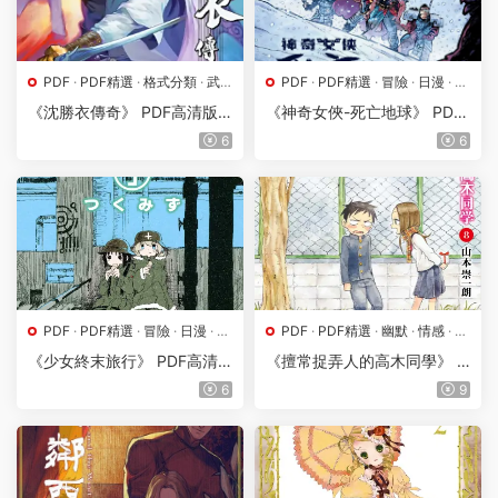
PDF
·
PDF精選
·
格式分類
·
武
PDF
·
PDF精選
·
冒險
·
日漫
·
格
俠
·
港台漫
·
漫畫屬地
式分類
·
漫畫屬地
·
魔幻
《沈勝衣傳奇》 PDF高清版
《神奇女俠-死亡地球》 PDF
【第01-08卷完結】
高清版【第01-04卷完結】
6
6
PDF
·
PDF精選
·
冒險
·
日漫
·
格
PDF
·
PDF精選
·
幽默
·
情感
·
日
式分類
·
漫畫屬地
·
災難
漫
·
格式分類
·
漫畫屬地
《少女終末旅行》 PDF高清
《擅常捉弄人的高木同學》 P
版【第01-06卷完結】
DF高清版【第01-20卷完結】
6
9