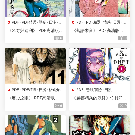
PDF
·
PDF精選
·
懸疑
·
日漫
·
格
PDF
·
PDF精選
·
情感
·
日漫
·
格
式分類
·
漫畫屬地
式分類
·
漫畫屬地
·
熱血
《米奇與達利》 PDF高清版
《落語朱音》 PDF高清版
【第01-07卷完結】
【第01-10卷完結】
6
8
PDF
·
PDF精選
·
日漫
·
格式分
PDF
·
懸疑/冒險
·
日漫
類
·
格鬥
·
漫畫屬地
《曆史之眼》 PDF高清版
《魔都精兵的奴隸》竹村洋平
【第01-11卷連載】
創作 PDF版資源下載【01-15
6
9
卷連125-149話+番外連載】
【電子版漫畫】