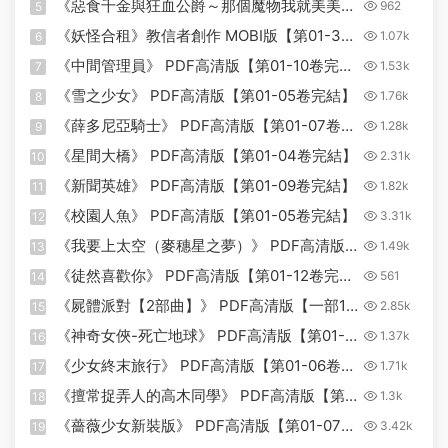
《惡食千金與狂血公爵～那個魔物我就美美地
962
5
享用了！》星彼方原作 MOBI版【第01-08卷
《妖怪合租》教信者創作 MOBI版【第01-34
1.07k
6
連載中】
話完結】
《中間管理員》 PDF高清版【第01-10卷完
1.53k
7
結】
《雪之少女》 PDF高清版【第01-05卷完結】
1.76k
8
《薛多尼亞騎士》 PDF高清版【第01-07卷完
1.28k
9
結】
《星間大橋》 PDF高清版【第01-04卷完結】
2.31k
10
《新聞英雄》 PDF高清版【第01-09卷完結】
1.82k
11
《校園人魚》 PDF高清版【第01-05卷完結】
3.31k
12
《我要上太空（麥穗星之夢）》 PDF高清版
1.49k
13
【第01-16卷完結】
《徒然喜歡你》 PDF高清版【第01-12卷完
561
14
結】
《屍體派對【2部曲】》 PDF高清版【一部10
2.85k
15
卷+二部3卷完結】
《神奇女俠-死亡地球》 PDF高清版【第01-
1.37k
16
04卷完結】
《少女終末旅行》 PDF高清版【第01-06卷完
1.71k
17
結】
《擅常捉弄人的高木同學》 PDF高清版【第
1.3k
18
01-20卷完結】
《薔薇少女新裝版》 PDF高清版【第01-07卷
3.42k
19
完結】