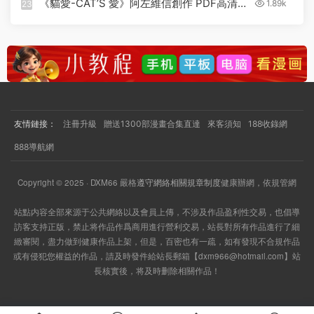
《貓愛-CAT’S 愛》阿左維信創作 PDF高清版
1.89k
23
【第01-08卷完結】
友情鏈接：
注冊升級
贈送1300部漫畫合集直達
來客須知
188收錄網
888導航網
Copyright © 2025 · DXM66
嚴格
遵守網絡相關規章制度
健康辦網，依規管網
站點内容全部來源于公共網絡以及會員上傳，不涉及作品盈利性交易，也倡導
訪客支持正版，禁止将作品作爲商用進行營利交易，站長對所有作品進行了細
緻審閱，盡力做到健康作品上架，但是，百密也有一疏，如有發現不合規作品
或有侵犯您權益的作品，請及時發件給站長郵箱【
dxm966@hotmail.com
】站
長核實後，将及時删除相關作品！