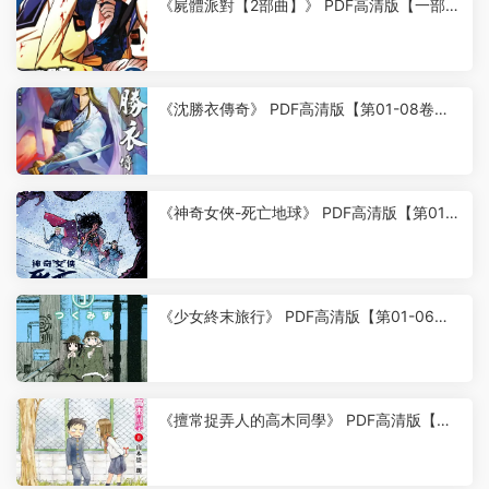
《屍體派對【2部曲】》 PDF高清版【一部1
0卷+二部3卷完結】
9
《沈勝衣傳奇》 PDF高清版【第01-08卷完
結】
6
《神奇女俠-死亡地球》 PDF高清版【第01-0
4卷完結】
6
《少女終末旅行》 PDF高清版【第01-06卷
完結】
6
《擅常捉弄人的高木同學》 PDF高清版【第0
1-20卷完結】
9