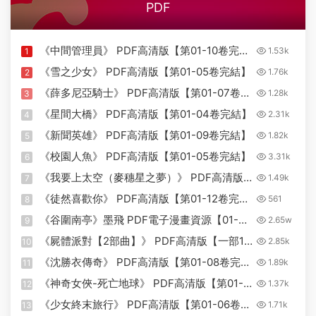
PDF
《中間管理員》 PDF高清版【第01-10卷完
1.53k
1
結】
《雪之少女》 PDF高清版【第01-05卷完結】
1.76k
2
《薛多尼亞騎士》 PDF高清版【第01-07卷完
1.28k
3
結】
《星間大橋》 PDF高清版【第01-04卷完結】
2.31k
4
《新聞英雄》 PDF高清版【第01-09卷完結】
1.82k
5
《校園人魚》 PDF高清版【第01-05卷完結】
3.31k
6
《我要上太空（麥穗星之夢）》 PDF高清版
1.49k
7
【第01-16卷完結】
《徒然喜歡你》 PDF高清版【第01-12卷完
561
8
結】
《谷圍南亭》墨飛 PDF電子漫畫資源【01-
2.65w
9
100話完+番外完結】————
《屍體派對【2部曲】》 PDF高清版【一部10
2.85k
10
Kindle/JPG/PDF/Mobi
卷+二部3卷完結】
《沈勝衣傳奇》 PDF高清版【第01-08卷完
1.89k
11
結】
《神奇女俠-死亡地球》 PDF高清版【第01-
1.37k
12
04卷完結】
《少女終末旅行》 PDF高清版【第01-06卷完
1.71k
13