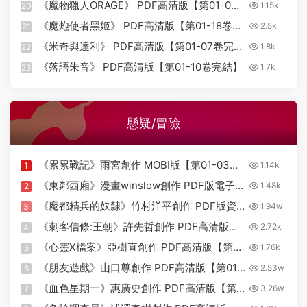
《魔物獵人ORAGE》 PDF高清版【第01-04
1.15k
20
卷完結】
《魔炮使者黑姬》 PDF高清版【第01-18卷完
2.5k
21
結】
《米奇與達利》 PDF高清版【第01-07卷完
1.8k
22
結】
《落語朱音》 PDF高清版【第01-10卷完結】
1.7k
23
懸疑/冒險
《累累戰記》雨宮創作 MOBI版【第01-03卷
1.14k
1
完結】
《東鄰西廂》漫畫winslow創作 PDF版電子漫
1.48k
2
畫【01-170話完結】—–
《魔都精兵的奴隸》竹村洋平創作 PDF版資
1.94w
3
Kindle/JPG/Mobi/PDF
源下載【01-15卷連125-149話+番外連載】
《刺客信條:王朝》許先哲創作 PDF高清版
2.72k
4
【電子版漫畫】
【第01-38話+番外完結】
《心靈X檔案》亞樹直創作 PDF高清版【第
1.76k
5
01-08卷完結】
《朋友遊戲》山口尊創作 PDF高清版【第01-
2.53w
6
26卷完結】
《血色星期一》惠廣史創作 PDF高清版【第
3.26w
7
01-11卷完結】