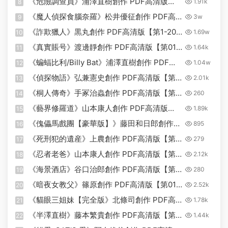
《危險調查員》浦澤直樹創作 PDF高清版
1.91k
8
【第01-15卷完結】
《魔人偵探食腦奈羅》松井優征創作 PDF高
3w
9
清版【第01-23卷完結】
《詐欺獵人》黒丸創作 PDF高清版【第1-20
1.69w
10
卷完結】
《真實賬号》渡邊靜創作 PDF高清版【第01-
1.64k
11
24卷完結】
《蝙蝠比利/Billy Bat》浦澤直樹創作 PDF高
1.04w
12
清版【第01-20卷完結】
《偵探物語》弘兼憲史創作 PDF高清版【第
2.01k
13
01-23卷完結】
《桐人傳奇》手冢治蟲創作 PDF高清版【第
260
14
01-04卷完結】
《藝界修羅道》山本康人創作 PDF高清版
1.89k
15
【第01-03卷完結】
《傀儡馬戲團【豪華版】》藤田和日郎創作
895
16
PDF高清版【第01-23卷完結】
《死刑犯的遺産》上農創作 PDF高清版【第
279
17
01-02卷完結】
《忍者老爸》山本康人創作 PDF高清版【第
2.12k
18
01-07卷完結】
《海景酒店》谷口治郎創作 PDF高清版【第
280
19
01卷完結】
《暗夜女教父》篠原創作 PDF高清版【第01-
2.52k
20
12卷完結】
《貓眼三姐妹【完全版》北條司創作 PDF高
1.78k
21
清版【第01-15卷完結】
《半澤直樹》藤本繁貴創作 PDF高清版【第
1.44k
22
01-5卷完結】