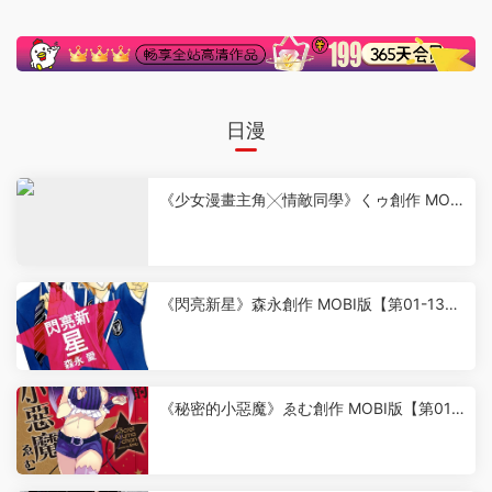
日漫
《少女漫畫主角╳情敵同學》くゥ創作 MOBI
版【第01-04卷完結】
6
《閃亮新星》森永創作 MOBI版【第01-13卷
完結】
8
《秘密的小惡魔》ゑむ創作 MOBI版【第01-
03卷完結】
6