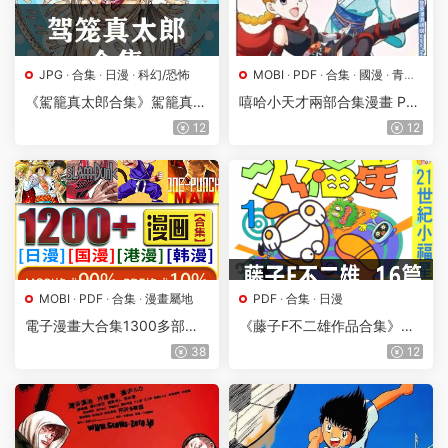
JPG
·
合集
·
日漫
·
科幻/恐怖
MOBI
·
PDF
·
合集
·
國漫
·
青春/
情感
《駕籠真太郎合集》駕籠真太
嘻哈小天才兩部合集漫畫 PD
郎 JPG電子漫畫【全系完
F格式高清資源下載【1-2部合
12
12
結】————Kindle/JPG/PD
集完結】Kindle電子漫畫資源
F/Mobi
精品
MOBI
·
PDF
·
合集
·
漫畫屬地
PDF
·
合集
·
日漫
電子漫畫大合集1300多部漫
《藤子F不二雄作品合集》藤
畫kindle資源寶庫海量漫畫資
子F不二雄創作 PDF版電子漫
38
12
源【升級就送】
畫【01-16部合集】