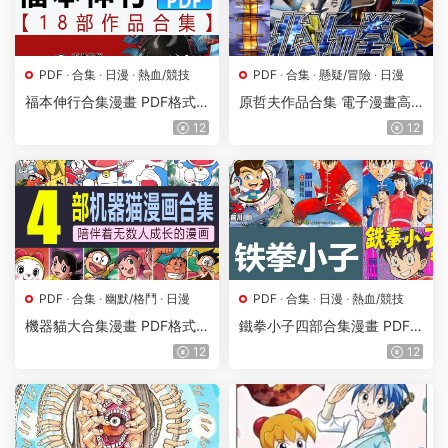
PDF
·
合集
·
日漫
·
熱血/競技
PDF
·
合集
·
懸疑/冒險
·
日漫
福本伸行合集漫畫 PDF格式
原哲夫作品合集 電子漫畫高
高清資源下載【1-18部完結】
清版資源下載【15部合集完
12
12
Kindle電子漫畫資源精品
結】【PDF格式】【電子版漫
畫】
PDF
·
合集
·
幽默/格鬥
·
日漫
PDF
·
合集
·
日漫
·
熱血/競技
機器貓大合集漫畫 PDF格式
鐵拳小子四部合集漫畫 PDF
高清資源下載【1-4部合集完
格式高清資源下載【1-4部合
12
12
結】Kindle電子漫畫資源精品
集完結】Kindle電子漫畫資源
精品