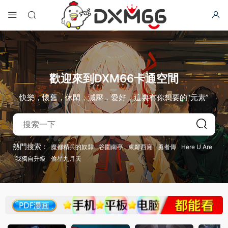
歡迎來到DXM66卡通空間
快樂，懷舊，休閑，減壓，愛好，這裏有你想要的“元素”
熱門搜索：
魔都精兵的奴隸
谷圍南亭
東鄰西廂
勇者傳
Here U Are
我獨自升級
偷星九月天