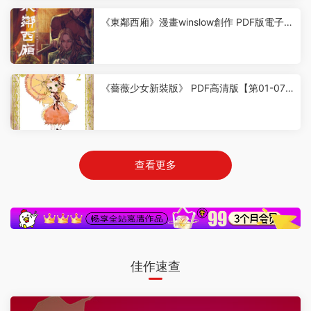
《東鄰西廂》漫畫winslow創作 PDF版電子漫
畫【01-170話完結】—–Kindle/JPG/Mobi/P
DF
9
《薔薇少女新裝版》 PDF高清版【第01-07
卷完結】
6
查看更多
佳作速查