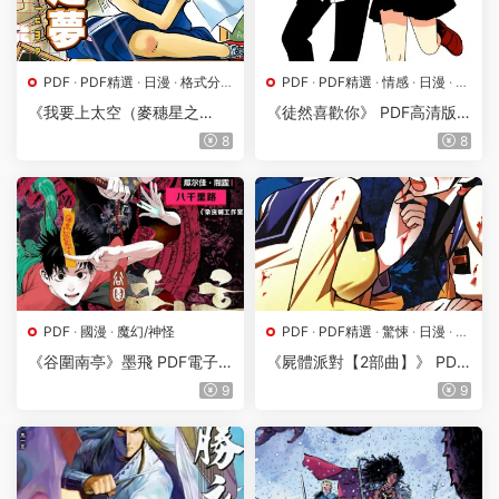
PDF
·
PDF精選
·
日漫
·
格式分
PDF
·
PDF精選
·
情感
·
日漫
·
格
類
·
漫畫屬地
·
理想
式分類
·
漫畫屬地
《我要上太空（麥穗星之
《徒然喜歡你》 PDF高清版
夢）》 PDF高清版【第01-16
【第01-12卷完結】
8
8
卷完結】
PDF
·
國漫
·
魔幻/神怪
PDF
·
PDF精選
·
驚悚
·
日漫
·
格
式分類
·
漫畫屬地
《谷圍南亭》墨飛 PDF電子
《屍體派對【2部曲】》 PDF
漫畫資源【01-100話完+番外
高清版【一部10卷+二部3卷
9
9
完結】————Kindle/JPG/P
完結】
DF/Mobi