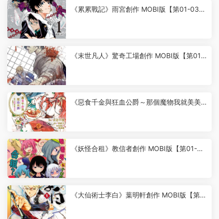
《累累戰記》雨宮創作 MOBI版【第01-03卷
完結】
6
《末世凡人》驚奇工場創作 MOBI版【第01-
601話+番外完結】
9
《惡食千金與狂血公爵～那個魔物我就美美
地享用了！》星彼方原作 MOBI版【第01-08
卷連載中】
6
《妖怪合租》教信者創作 MOBI版【第01-34
話完結】
6
《大仙術士李白》葉明軒創作 MOBI版【第0
1-08卷完結】
6