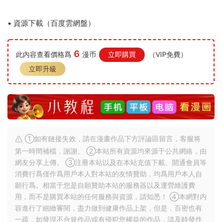
• 資源下載（百度雲網盤）
6
此内容查看價格爲
漫币
立即購買
（VIP免費）
立即升級
①如有鏈接失效，請在漫畫作品下方評論區留言，客服将
第一時間補檔，謝謝。 ②本站所有資源均來源于公共網絡，由
網友分享上傳。 ③注冊本站以及在本站充值下載、開通會員等
消費行爲僅作爲用戶本人對本站的友情贊助，均爲用戶本人自
願行爲。相當于您是自願贊助本站的服務器以及運營維護費
用，而不是購買本站的任何服務與資源，請知悉！ ④本網對内
容進行了細緻審閱，盡力做到健康作品上架，但是，百密也有
一疏，如發現不合規作品或有侵犯您權益的作品，請及時發件