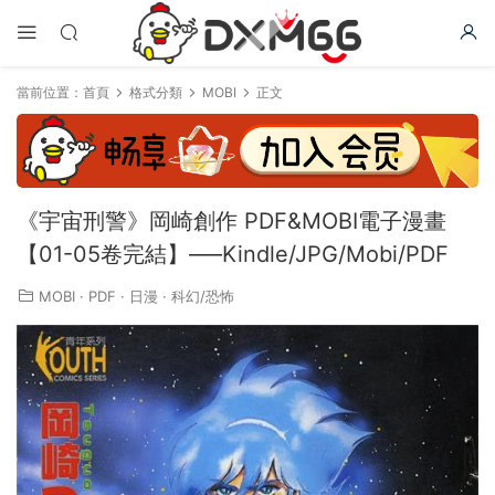
當前位置：
首頁
格式分類
MOBI
正文
《宇宙刑警》岡崎創作 PDF&MOBI電子漫畫
【01-05卷完結】—–Kindle/JPG/Mobi/PDF
MOBI
·
PDF
·
日漫
·
科幻/恐怖