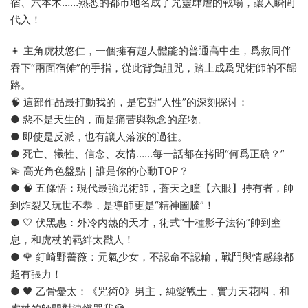
宿、六本木……熟悉的都市地名成了咒靈肆虐的戰場，讓人瞬間
代入！
👦 主角虎杖悠仁，一個擁有超人體能的普通高中生，爲救同伴
吞下“兩面宿傩”的手指，從此背負詛咒，踏上成爲咒術師的不歸
路。
🧠 這部作品最打動我的，是它對“人性”的深刻探讨：
● 惡不是天生的，而是痛苦與執念的産物。
● 即使是反派，也有讓人落淚的過往。
● 死亡、犧牲、信念、友情……每一話都在拷問“何爲正确？”
💫 高光角色盤點｜誰是你的心動TOP？
● 🧠 五條悟：現代最強咒術師，蒼天之瞳【六眼】持有者，帥
到炸裂又玩世不恭，是導師更是“精神圖騰”！
● 🤍 伏黑惠：外冷内熱的天才，術式“十種影子法術”帥到窒
息，和虎杖的羁絆太戳人！
● 🌹 釘崎野薔薇：元氣少女，不認命不認輸，戰鬥與情感線都
超有張力！
● 🖤 乙骨憂太：《咒術0》男主，純愛戰士，實力天花闆，和