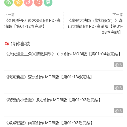
上一篇
下一篇
《金剛番長》鈴木央創作 PDF高
《摩登大法師（聖槍修女）》森
清版【第01-12卷完結】
山大輔創作 PDF高清版【第01-
08卷完結】
猜你喜歡
《少女漫畫主角╳情敵同學》くゥ創作 MOBI版【第01-04卷完結】
6
《閃亮新星》森永創作 MOBI版【第01-13卷完結】
8
《秘密的小惡魔》ゑむ創作 MOBI版【第01-03卷完結】
6
《累累戰記》雨宮創作 MOBI版【第01-03卷完結】