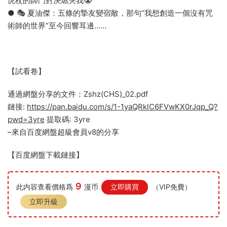
虎杖的師門對決燃哭我😭
● 🎭 夏油傑：五條的摯友變宿敵，那句“我想創造一個沒有咒
術師的世界”至今回響耳邊……
【試看卷】
通過網盤分享的文件：Zshz(CHS)_02.pdf
鏈接:
https://pan.baidu.com/s/1-1yaQRklC6FVwKX0rJqp_Q?
pwd=3yre
提取碼: 3yre
–來自百度網盤超級會員v8的分享
【百度網盤下載鏈接】
9
此内容查看價格爲
漫币
立即購買
（VIP免費）
立即升級