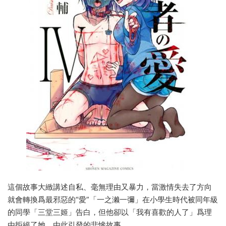
這個故事大緻講述自私、毫無理由又暴力，當激情失去了方向
就會轉換爲最邪惡的“愛”「一之濑一彌」在小學生時代被同年級
的同學「三堂三姬」告白，但他卻以「我有喜歡的人了」爲理
由拒絕了她。由此引發的悲慘故事