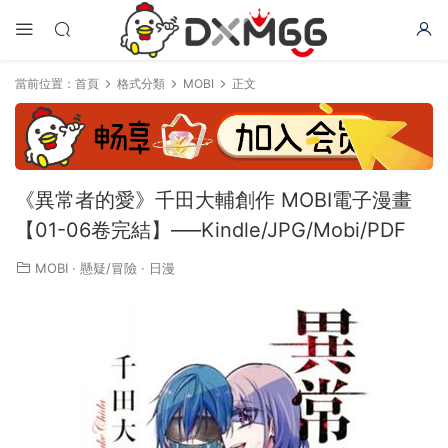
當前位置：
首頁
格式分類
MOBI
正文
《異常者的愛》千田大輔創作 MOBI電子漫畫
【01-06卷完結】—–Kindle/JPG/Mobi/PDF
MOBI
·
懸疑/冒險
·
日漫