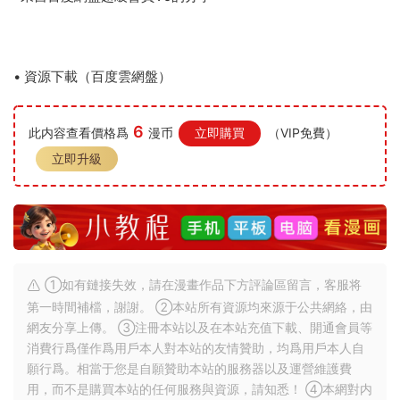
• 資源下載（百度雲網盤）
6
此内容查看價格爲
漫币
立即購買
（VIP免費）
立即升級
①如有鏈接失效，請在漫畫作品下方評論區留言，客服将
第一時間補檔，謝謝。 ②本站所有資源均來源于公共網絡，由
網友分享上傳。 ③注冊本站以及在本站充值下載、開通會員等
消費行爲僅作爲用戶本人對本站的友情贊助，均爲用戶本人自
願行爲。相當于您是自願贊助本站的服務器以及運營維護費
用，而不是購買本站的任何服務與資源，請知悉！ ④本網對内