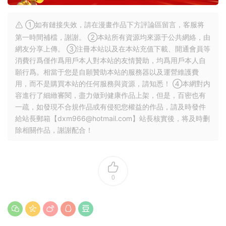
①如有鏈接失效，請在漫畫作品下方評論區留言，客服将
第一時間補檔，謝謝。 ②本站所有資源均來源于公共網絡，由
網友分享上傳。 ③注冊本站以及在本站充值下載、開通會員等
消費行爲僅作爲用戶本人對本站的友情贊助，均爲用戶本人自
願行爲。相當于您是自願贊助本站的服務器以及運營維護費
用，而不是購買本站的任何服務與資源，請知悉！ ④本網對内
容進行了細緻審閱，盡力做到健康作品上架，但是，百密也有
一疏，如發現不合規作品或有侵犯您權益的作品，請及時發件
給站長郵箱【
dxm966@hotmail.com
】站長核實後，将及時删
除相關作品，謝謝配合！
0