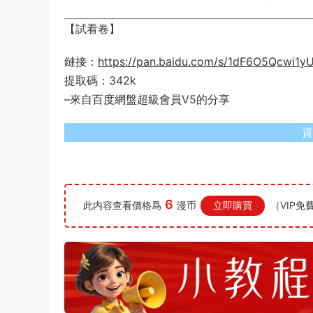
【試看卷】
鏈接：
https://pan.baidu.com/s/1dF6O5Qcwi
提取碼：342k
–來自百度網盤超級會員V5的分享
資
6
此内容查看價格爲
漫币
立即購買
（VIP免