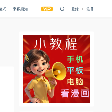
雙格式
來客須知
登錄
注冊