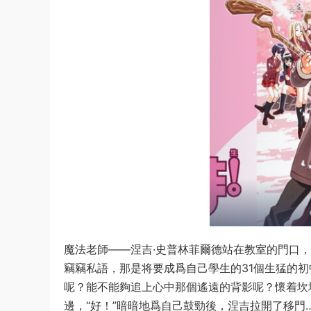
魔法老師——涅吉·史普林菲爾德站在教室的門口
竊竊私語，那是将要成爲自己學生的31個生猛的
呢？能不能夠追上心中那個遙遠的背影呢？懷着坎
邊，“好！”暗暗地爲自己鼓勁後，涅吉拉開了移門