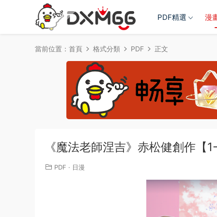
PDF精選
漫
當前位置：
首頁
格式分類
PDF
正文
《魔法老師涅吉》赤松健創作【1-
PDF
·
日漫