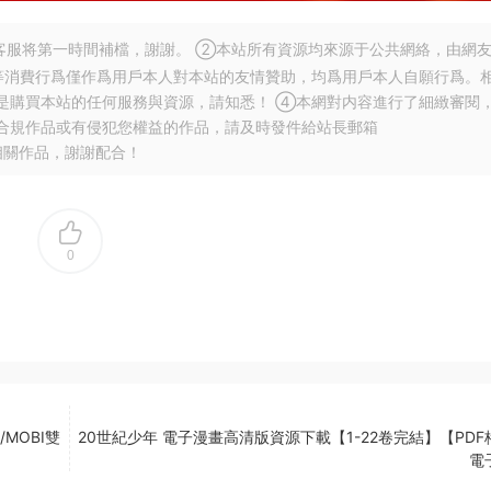
服将第一時間補檔，謝謝。 ②本站所有資源均來源于公共網絡，由網
等消費行爲僅作爲用戶本人對本站的友情贊助，均爲用戶本人自願行爲。
是購買本站的任何服務與資源，請知悉！ ④本網對内容進行了細緻審閱
合規作品或有侵犯您權益的作品，請及時發件給站長郵箱
相關作品，謝謝配合！
0
MOBI雙
20世紀少年 電子漫畫高清版資源下載【1-22卷完結】【PDF
電