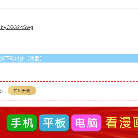
1yUbyCG324Swg
源下載鏈接【網盤】
費）
立即升級