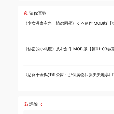
猜你喜歡
《少女漫畫主角╳情敵同學》くゥ創作 MOBI版【第0
卷完結】
《秘密的小惡魔》ゑむ創作 MOBI版【第01-03卷
《惡食千金與狂血公爵～那個魔物我就美美地享用
星彼方原作 MOBI版【第01-08卷連載中】
評論
0