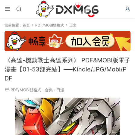
當前位置：
首頁
PDF/MOBI雙格式
正文
《高達-機動戰士高達系列》 PDF&MOBI版電子
漫畫【01-53部完結】—–Kindle/JPG/Mobi/P
DF
PDF/MOBI雙格式
·
合集
·
日漫