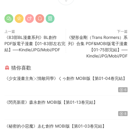
0
上一篇
下一篇
《83部BL漫畫系列》BL創作
《變形金剛（Trans Rormers）系
PDF版電子漫畫【01-83部左右完
列》合集 PDF&MOBI版電子漫畫
結】—–Kindle/JPG/Mobi/PDF
【01-75部完結】—–
Kindle/JPG/Mobi/PDF
猜你喜歡
《少女漫畫主角╳情敵同學》くゥ創作 MOBI版【第01-04卷完結】
6
《閃亮新星》森永創作 MOBI版【第01-13卷完結】
8
《秘密的小惡魔》ゑむ創作 MOBI版【第01-03卷完結】