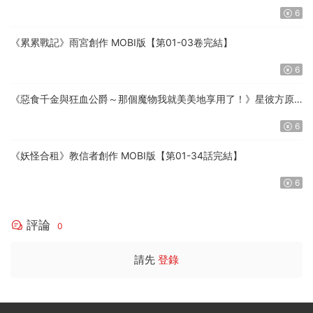
6
《累累戰記》雨宮創作 MOBI版【第01-03卷完結】
6
《惡食千金與狂血公爵～那個魔物我就美美地享用了！》星彼方原
作 MOBI版【第01-08卷連載中】
6
《妖怪合租》教信者創作 MOBI版【第01-34話完結】
6
評論
0
請先
登錄