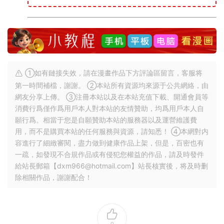
①如有鏈接失效，請在漫畫作品下方評論區留言，客服将
第一時間補檔，謝謝。 ②本站所有資源均來源于公共網絡，由
網友分享上傳。 ③注冊本站以及在本站充值下載、開通會員等
消費行爲僅作爲用戶本人對本站的友情贊助，均爲用戶本人自
願行爲。相當于您是自願贊助本站的服務器以及運營維護費
用，而不是購買本站的任何服務與資源，請知悉！ ④本網對内
容進行了細緻審閱，盡力做到健康作品上架，但是，百密也有
一疏，如發現不合規作品或有侵犯您權益的作品，請及時發件
給站長郵箱【
dxm966@hotmail.com
】站長核實後，将及時删
除相關作品，謝謝配合！