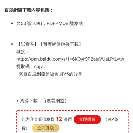
百度網盤下載内容包括：
共53部17.9G，PDF+MOBI雙格式
【試看卷】【百度網盤鏈接下載】
鏈接：
https://pan.baidu.com/s/1x6KOyr9P2ataVUaLPtLvtw
提取碼：cujv
–來自百度網盤超級會員V5的分享
• 資源下載（百度雲網盤）
12
此内容查看價格爲
漫币
立即購買
（VIP免
費）
立即升級