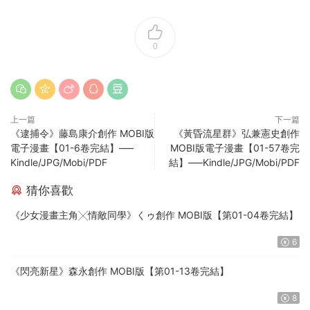
0
上一篇
下一篇
《逮捕令》藤島康介創作 MOBI版
《黃昏流星群》弘兼憲史創作
電子漫畫【01-6卷完結】—–
MOBI版電子漫畫【01-57卷完
Kindle/JPG/Mobi/PDF
結】—–Kindle/JPG/Mobi/PDF
猜你喜歡
《少女漫畫主角╳情敵同學》くゥ創作 MOBI版【第01-04卷完結】
6
《閃亮新星》森永創作 MOBI版【第01-13卷完結】
8