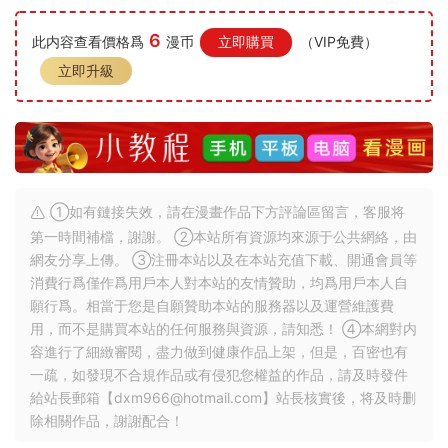
6
此内容查看價格爲
漫币
立即購買
（VIP免費）
立即升級
①如有鏈接失效，請在漫畫作品下方評論區留言，客服将
第一時間補檔，謝謝。 ②本站所有資源均來源于公共網絡，由
網友分享上傳。 ③注冊本站以及在本站充值下載、開通會員等
消費行爲僅作爲用戶本人對本站的友情贊助，均爲用戶本人自
願行爲。相當于您是自願贊助本站的服務器以及運營維護費
用，而不是購買本站的任何服務與資源，請知悉！ ④本網對内
容進行了細緻審閱，盡力做到健康作品上架，但是，百密也有
一疏，如發現不合規作品或有侵犯您權益的作品，請及時發件
給站長郵箱【
dxm966@hotmail.com
】站長核實後，将及時删
除相關作品，謝謝配合！