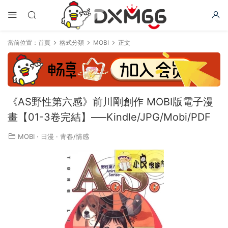
當前位置：
首頁
格式分類
MOBI
正文
《AS野性第六感》前川剛創作 MOBI版電子漫
畫【01-3卷完結】—–Kindle/JPG/Mobi/PDF
MOBI
·
日漫
·
青春/情感