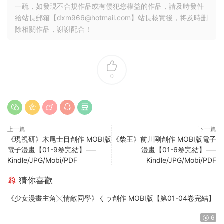
一疏，如發現不合規作品或有侵犯您權益的作品，請及時發件
給站長郵箱【
dxm966@hotmail.com
】站長核實後，将及時删
除相關作品，謝謝配合！
0
上一篇
下一篇
《現視研》木尾士目創作 MOBI版
《柴王》前川剛創作 MOBI版電子
電子漫畫【01-9卷完結】—–
漫畫【01-6卷完結】—–
Kindle/JPG/Mobi/PDF
Kindle/JPG/Mobi/PDF
猜你喜歡
《少女漫畫主角╳情敵同學》くゥ創作 MOBI版【第01-04卷完結】
6