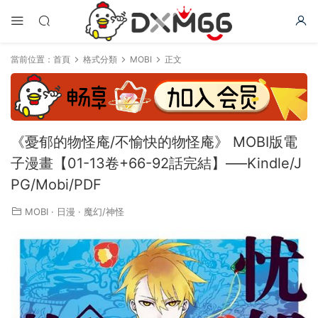
當前位置：
首頁
格式分類
MOBI
正文
《憂郁的物怪庵/不愉快的物怪庵》 MOBI版電
子漫畫【01-13卷+66-92話完結】—–Kindle/J
PG/Mobi/PDF
MOBI
·
日漫
·
魔幻/神怪