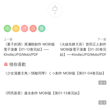
0
上一篇
下一篇
《夏子的酒》尾濑朗創作 MOBI版
《火線先鋒大吾》曾田正人創作
電子漫畫【01-12卷完結】—–
MOBI版電子漫畫【01-20卷完
Kindle/JPG/Mobi/PDF
結】—–Kindle/JPG/Mobi/PDF
猜你喜歡
《少女漫畫主角╳情敵同學》くゥ創作 MOBI版【第01-04卷完結】
6
《閃亮新星》森永創作 MOBI版【第01-13卷完結】
8