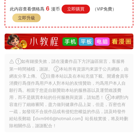
6
此内容查看價格爲
漫币
立即購買
（VIP免費）
立即升級
①如有鏈接失效，請在漫畫作品下方評論區留言，客服将
第一時間補檔，謝謝。 ②本站所有資源均來源于公共網絡，由
網友分享上傳。 ③注冊本站以及在本站充值下載、開通會員等
消費行爲僅作爲用戶本人對本站的友情贊助，均爲用戶本人自
願行爲。相當于您是自願贊助本站的服務器以及運營維護費
用，而不是購買本站的任何服務與資源，請知悉！ ④本網對内
容進行了細緻審閱，盡力做到健康作品上架，但是，百密也有
一疏，如發現不合規作品或有侵犯您權益的作品，請及時發件
給站長郵箱【
dxm966@hotmail.com
】站長核實後，将及時删
除相關作品，謝謝配合！