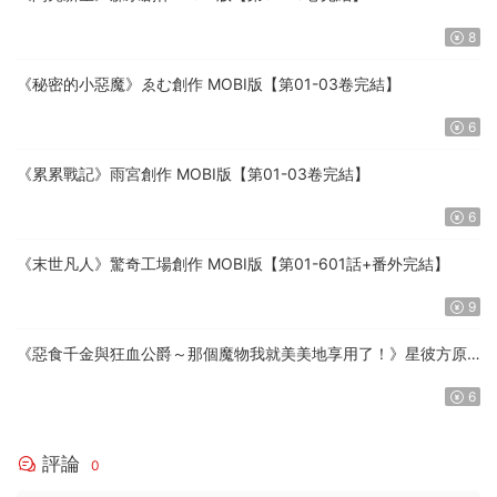
8
《秘密的小惡魔》ゑむ創作 MOBI版【第01-03卷完結】
6
《累累戰記》雨宮創作 MOBI版【第01-03卷完結】
6
《末世凡人》驚奇工場創作 MOBI版【第01-601話+番外完結】
9
《惡食千金與狂血公爵～那個魔物我就美美地享用了！》星彼方原
作 MOBI版【第01-08卷連載中】
6
評論
0