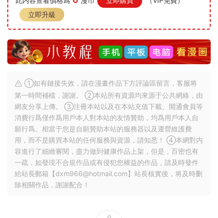
此内容查看價格爲
漫币
立即購買
（VIP免費）
立即升級
①如有鏈接失效，請在漫畫作品下方評論區留言，客服将
第一時間補檔，謝謝。 ②本站所有資源均來源于公共網絡，由
網友分享上傳。 ③注冊本站以及在本站充值下載、開通會員等
消費行爲僅作爲用戶本人對本站的友情贊助，均爲用戶本人自
願行爲。相當于您是自願贊助本站的服務器以及運營維護費
用，而不是購買本站的任何服務與資源，請知悉！ ④本網對内
容進行了細緻審閱，盡力做到健康作品上架，但是，百密也有
一疏，如發現不合規作品或有侵犯您權益的作品，請及時發件
給站長郵箱【
dxm966@hotmail.com
】站長核實後，将及時删
除相關作品，謝謝配合！