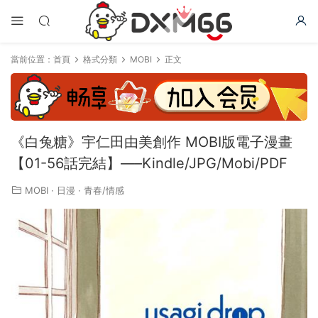
當前位置：
首頁
格式分類
MOBI
正文
《白兔糖》宇仁田由美創作 MOBI版電子漫畫
【01-56話完結】—–Kindle/JPG/Mobi/PDF
MOBI
·
日漫
·
青春/情感