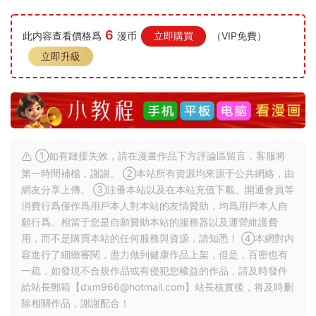
6
此内容查看價格爲
漫币
立即購買
（VIP免費）
立即升級
①如有鏈接失效，請在漫畫作品下方評論區留言，客服将
第一時間補檔，謝謝。 ②本站所有資源均來源于公共網絡，由
網友分享上傳。 ③注冊本站以及在本站充值下載、開通會員等
消費行爲僅作爲用戶本人對本站的友情贊助，均爲用戶本人自
願行爲。相當于您是自願贊助本站的服務器以及運營維護費
用，而不是購買本站的任何服務與資源，請知悉！ ④本網對内
容進行了細緻審閱，盡力做到健康作品上架，但是，百密也有
一疏，如發現不合規作品或有侵犯您權益的作品，請及時發件
給站長郵箱【
dxm966@hotmail.com
】站長核實後，将及時删
除相關作品，謝謝配合！