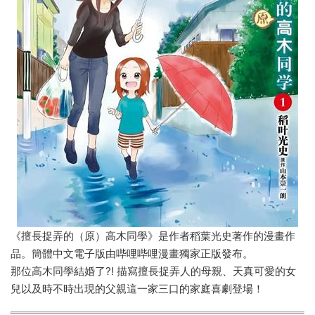
《擅長捉弄的（原）高木同學》是作者稻葉光史著作的漫畫作
品。簡體中文電子版由哔哩哔哩漫畫獨家正版發布。
那位高木同學結婚了?! 描寫擅長捉弄人的母親、天真可愛的女
兒以及時不時出現的父親這一家三口的家庭喜劇登場！