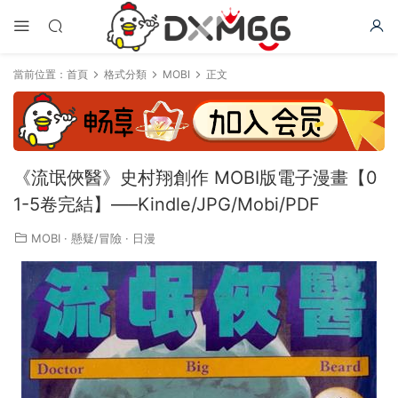
當前位置：
首頁
格式分類
MOBI
正文
《流氓俠醫》史村翔創作 MOBI版電子漫畫【0
1-5卷完結】—–Kindle/JPG/Mobi/PDF
MOBI
·
懸疑/冒險
·
日漫