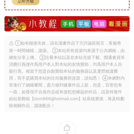
立即升級
①如有鏈接失效，請在漫畫作品下方評論區留言，客服将
第一時間補檔，謝謝。 ②本站所有資源均來源于公共網絡，由
網友分享上傳。 ③注冊本站以及在本站充值下載、開通會員等
消費行爲僅作爲用戶本人對本站的友情贊助，均爲用戶本人自
願行爲。相當于您是自願贊助本站的服務器以及運營維護費
用，而不是購買本站的任何服務與資源，請知悉！ ④本網對内
容進行了細緻審閱，盡力做到健康作品上架，但是，百密也有
一疏，如發現不合規作品或有侵犯您權益的作品，請及時發件
給站長郵箱【
dxm966@hotmail.com
】站長核實後，将及時删
除相關作品，謝謝配合！
0