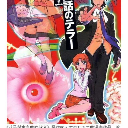
《花子與寓言的吟詠者》是作家えすのサカエ的漫畫作品。首