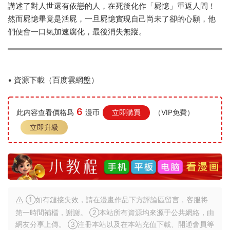
講述了對人世還有依戀的人，在死後化作「屍憶」重返人間！
然而屍憶畢竟是活屍，一旦屍憶實現自己尚未了卻的心願，他
們便會一口氣加速腐化，最後消失無蹤。
• 資源下載（百度雲網盤）
6
此内容查看價格爲
漫币
立即購買
（VIP免費）
立即升級
①如有鏈接失效，請在漫畫作品下方評論區留言，客服将
第一時間補檔，謝謝。 ②本站所有資源均來源于公共網絡，由
網友分享上傳。 ③注冊本站以及在本站充值下載、開通會員等