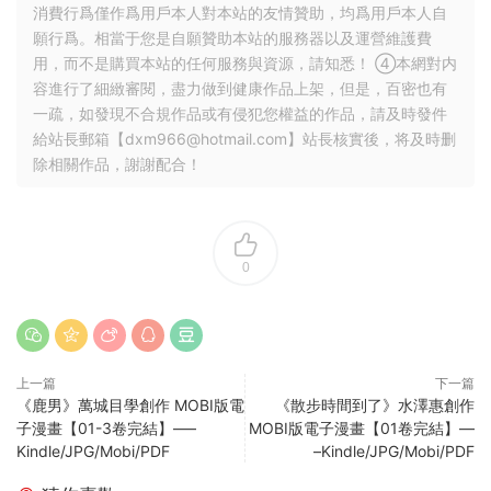
消費行爲僅作爲用戶本人對本站的友情贊助，均爲用戶本人自
願行爲。相當于您是自願贊助本站的服務器以及運營維護費
用，而不是購買本站的任何服務與資源，請知悉！ ④本網對内
容進行了細緻審閱，盡力做到健康作品上架，但是，百密也有
一疏，如發現不合規作品或有侵犯您權益的作品，請及時發件
給站長郵箱【
dxm966@hotmail.com
】站長核實後，将及時删
除相關作品，謝謝配合！
0
上一篇
下一篇
《鹿男》萬城目學創作 MOBI版電
《散步時間到了》水澤惠創作
子漫畫【01-3卷完結】—–
MOBI版電子漫畫【01卷完結】—
Kindle/JPG/Mobi/PDF
–Kindle/JPG/Mobi/PDF