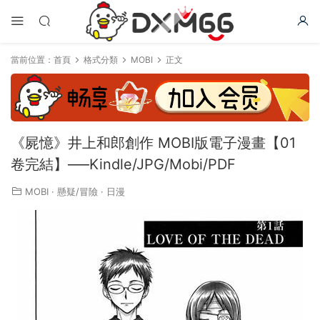
當前位置：
首頁
格式分類
MOBI
正文
《屍憶》井上和郎創作 MOBI版電子漫畫【01
卷完結】—–Kindle/JPG/Mobi/PDF
MOBI
·
懸疑/冒險
·
日漫