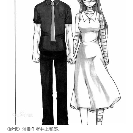
《屍憶》漫畫作者井上和郎。