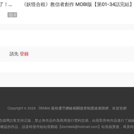
了！》
《妖怪合租》教信者創作 MOBI版【第01-34話完結
6
請先
登錄
Copyright © 2025 · DXM66
嚴格
遵守網絡相關規章制度
健康辦網，依規管網
也倡導訪客支持正版，禁止将作品作爲商用進行營利交易，站長對所有作品進行了細
您權益的作品，請及時發件給站長郵箱【
dxm966@hotmail.com
】站長核實後，将及時