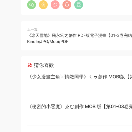
上一篇
《冰天雪地》飛永宏之創作 PDF版電子漫畫【01-3卷完結
Kindle/JPG/Mobi/PDF
猜你喜歡
《少女漫畫主角╳情敵同學》くゥ創作 MOBI版【第0
卷完結】
《秘密的小惡魔》ゑむ創作 MOBI版【第01-03卷