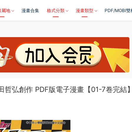
畫屬地
漫畫合集
格式分類
漫畫類型
PDF/MOBI
X》越田哲弘創作 PDF版電子漫畫【01-7卷完結