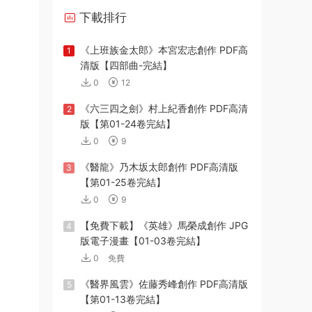
下載排行
《上班族金太郎》本宮宏志創作 PDF高
1
清版【四部曲-完結】
0
12
《六三四之劍》村上紀香創作 PDF高清
2
版【第01-24卷完結】
0
9
《醫龍》乃木坂太郎創作 PDF高清版
3
【第01-25卷完結】
0
9
【免費下載】《英雄》馬榮成創作 JPG
4
版電子漫畫【01-03卷完結】
0
免費
《醫界風雲》佐藤秀峰創作 PDF高清版
5
【第01-13卷完結】