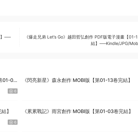
】—–
《爆走兄弟 Let’s Go》越田哲弘創作 PDF版電子漫畫【01-
結】—–Kindle/JPG/Mob
1-04
《閃亮新星》森永創作 MOBI版【第01-13卷完結】
6
完結】
《累累戰記》雨宮創作 MOBI版【第01-03卷完結】
6