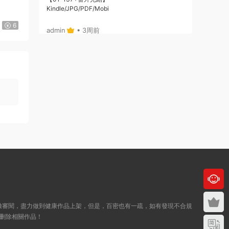
】
Kindle/JPG/PDF/Mobi
6
admin
• 3周前
或者，你給個郵箱，我将鏈接通過郵箱發給
你哈
來源：
《Here U Are》D君創作 PDF電子漫畫資源
【01-137+番外完結】————
Kindle/JPG/PDF/Mobi
admin
• 3周前
哦，沒注冊，拍後，也可自動跳轉出鏈接
的，你看下，就是在拍的那個位置
來源：
《Here U Are》D君創作 PDF電子漫畫資源
【01-137+番外完結】————
Kindle/JPG/PDF/Mobi
緻審閱，盡力做到健康作品上架，但是，百密也有一疏，如有發現不合規
123456 • 3周前
删除相關作品！
21：29：20付款的