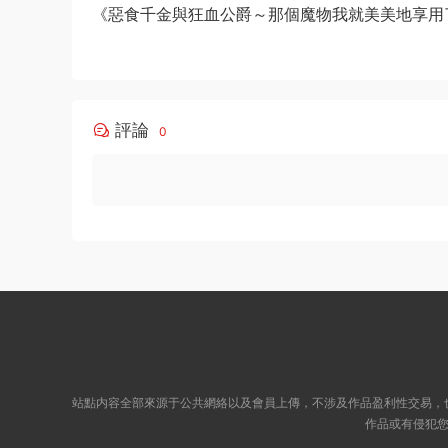
《惡食千金與狂血公爵～那個魔物我就美美地享用
星彼方原作 MOBI版【第01-08卷連載中】
評論
0
站點内容全部來源于公共網絡以及會員上傳，不涉及作品盈利性交易，
作品或有侵犯