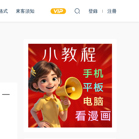
雙格式
來客須知
登錄
注冊
】—