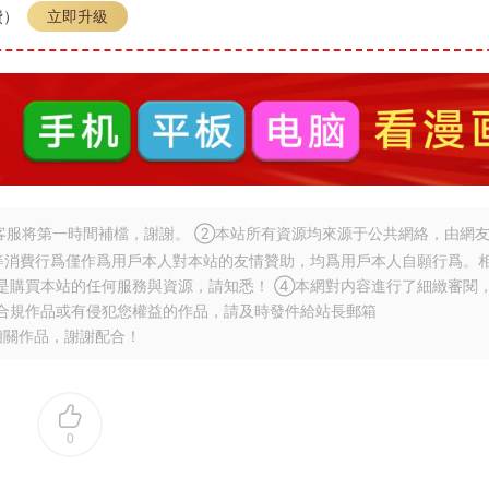
費）
立即升級
服将第一時間補檔，謝謝。 ②本站所有資源均來源于公共網絡，由網
等消費行爲僅作爲用戶本人對本站的友情贊助，均爲用戶本人自願行爲。
是購買本站的任何服務與資源，請知悉！ ④本網對内容進行了細緻審閱
合規作品或有侵犯您權益的作品，請及時發件給站長郵箱
相關作品，謝謝配合！
0