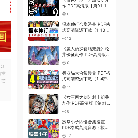
作 PDF高清版【第01-11
卷完結】
8
福本伸行合集漫畫 PDF格
式高清資源下載【1-18部
完結】Kindle電子漫畫資
12
源精品
《魔人偵探食腦奈羅》松
井優征創作 PDF高清版
【第01-23卷完結】
9
友分
機器貓大合集漫畫 PDF格
相當
式高清資源下載【1-4部
，盡
合集完結】Kindle電子漫
12
畫資源精品
《六三四之劍》村上紀香
創作 PDF高清版【第01-
24卷完結】
9
鐵拳小子四部合集漫畫
PDF格式高清資源下載
【1-4部合集完結】Kindle
12