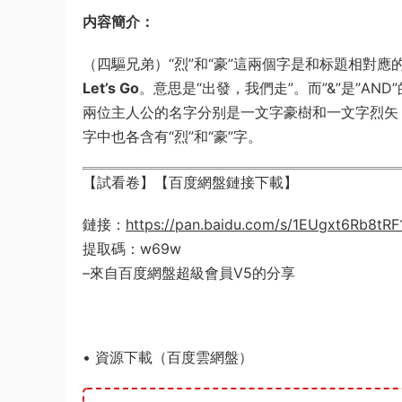
内容簡介：
（四驅兄弟）“烈”和“豪”這兩個字是和标題相對應的，
Let’s Go
。意思是“出發，我們走”。而”&”是”AND”的
兩位主人公的名字分别是一文字豪樹和一文字烈矢，與Le
字中也各含有“烈”和“豪”字。
【試看卷】【百度網盤鏈接下載】
鏈接：
https://pan.baidu.com/s/1EUgxt6Rb8t
提取碼：w69w
–來自百度網盤超級會員V5的分享
• 資源下載（百度雲網盤）