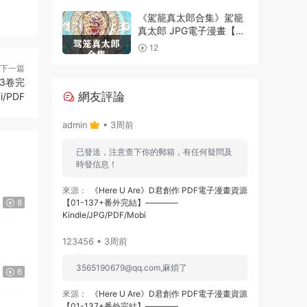
電子漫畫資源精品
《駕籠真太郎合集》駕籠
真太郎 JPG電子漫畫【全
系完結】————
12
Kindle/JPG/PDF/Mobi
下一篇
13卷完
網友評論
i/PDF
admin
• 3周前
已發送，注意查下你的郵箱，有任何疑問及
時發信息！
來源：
《Here U Are》D君創作 PDF電子漫畫資源
8
【01-137+番外完結】————
Kindle/JPG/PDF/Mobi
123456 • 3周前
3565190679@qq.com
,麻煩了
6
來源：
《Here U Are》D君創作 PDF電子漫畫資源
【01-137+番外完結】————