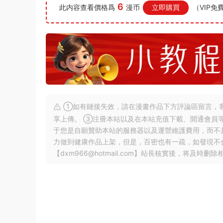
6
此内容查看價格爲
漫币
立即購買
（VIP免
①如有鏈接失效，請在漫畫作品下方評論區留言，客
享上傳。 ③注冊本站以及在本站充值下載、開通會員
于您是自願贊助本站的服務器以及運營維護費用，而不
力做到健康作品上架，但是，百密也有一疏，如發現不
【
dxm966@hotmail.com
】站長核實後，将及時删除