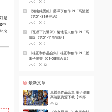
0
9
《湘南純愛組》藤澤亨創作 PDF高清版
6
【第01-31卷完結】
正好是
0
9
X
中
的名
《瓦礫下的醫師》菊地昭夫創作 PDF高
7
清版【第01-11卷完結】
0
9
《桂正和作品合集》桂正和創作 PDF版
8
電子漫畫【01-08部合集】
0
12
最新文章
原哲夫作品合集 電子漫畫
高清版資源下載【15部合
集完結】【PDF格式】
12
【電子版漫畫】
《血色星期一》惠廣史創