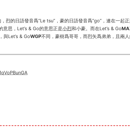
烈的日語發音爲”Le tsu”，豪的日語發音爲”go”，連在一起
意思，Let’s & Go的意思正是
小烈
和小豪。而在Let’s & Go
MA
t’s & Go
WGP
不同，豪樹爲哥哥，而烈矢爲弟弟，且兩人
RF1qVoPBunGA