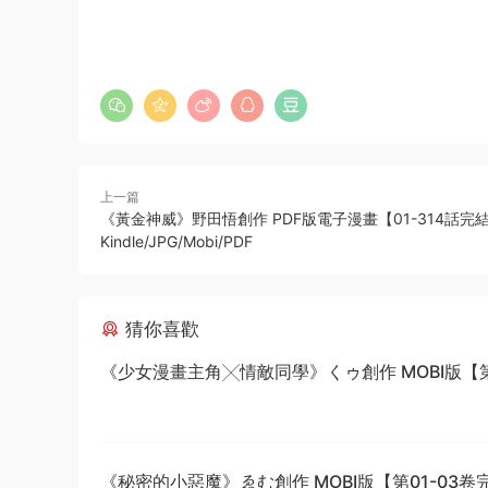
上一篇
《黃金神威》野田悟創作 PDF版電子漫畫【01-314話完
Kindle/JPG/Mobi/PDF
猜你喜歡
《少女漫畫主角╳情敵同學》くゥ創作 MOBI版【第0
卷完結】
《秘密的小惡魔》ゑむ創作 MOBI版【第01-03卷