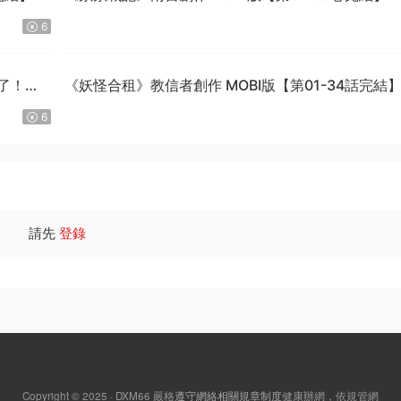
6
了！》
《妖怪合租》教信者創作 MOBI版【第01-34話完結
6
請先
登錄
Copyright © 2025 · DXM66
嚴格
遵守網絡相關規章制度
健康辦網，依規管網