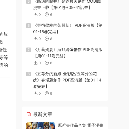
《路邊的藤井》是鍋倉夫創作 MOBI版
5
漫畫下載【第01卷+09-41話未】
0
6
《寄宿學校的茱麗葉》 PDF高清版【第
6
01-16卷完結】
的故
0
8
欺
種任
《月薪嬌妻》海野綱彌創作 PDF高清版
7
【第01-11卷完結】
等等
0
8
活的
《五等分的新娘-全彩版/五等分的花
8
嫁》春場蔥創作 PDF高清版【第01-14
卷完結】
0
9
最新文章
原哲夫作品合集 電子漫畫