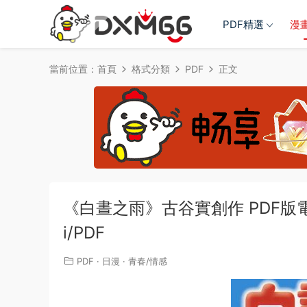
PDF精選
漫
當前位置：
首頁
格式分類
PDF
正文
《白晝之雨》古谷實創作 PDF版電子漫
i/PDF
PDF
·
日漫
·
青春/情感