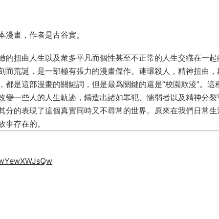
本漫畫，作者是古谷實。
緻的扭曲人生以及衆多平凡而個性甚至不正常的人生交織在一起
刻而荒誕，是一部極有張力的漫畫傑作。連環殺人，精神扭曲，
，都是這部漫畫的關鍵詞，但是最爲關鍵的還是“校園欺淩”。這
改變一些人的人生軌迹，鑄造出諸如罪犯、懦弱者以及精神分裂
其分的表現了這個真實同時又不尋常的世界。原來在我們日常生
故事存在的。
gz2wYewXWJsQw