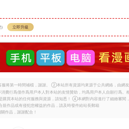
費）
立即升級
服将第一時間補檔，謝謝。 ②本站所有資源均來源于公共網絡，由網
等消費行爲僅作爲用戶本人對本站的友情贊助，均爲用戶本人自願行爲。
是購買本站的任何服務與資源，請知悉！ ④本網對内容進行了細緻審閱
合規作品或有侵犯您權益的作品，請及時發件給站長郵箱
相關作品，謝謝配合！