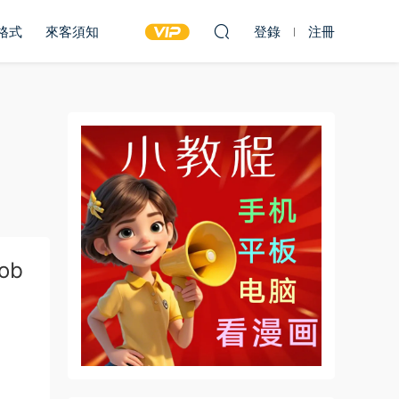
雙格式
來客須知
登錄
注冊
ob