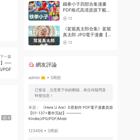
鐵拳小子四部合集漫畫
PDF格式高清資源下載
【1-4部合集完結】Kindle
12
電子漫畫資源精品
《駕籠真太郎合集》駕籠
真太郎 JPG電子漫畫【全
系完結】————
12
Kindle/JPG/PDF/Mobi
下一篇
】—–
網友評論
i/PDF
admin
• 3周前
已發送，注意查下你的郵箱，有任何疑問及
時發信息！
來源：
《Here U Are》D君創作 PDF電子漫畫資源
【01-137+番外完結】————
8
Kindle/JPG/PDF/Mobi
123456 • 3周前