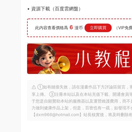
• 資源下載（百度雲網盤）
6
此内容查看價格爲
漫币
立即購買
（VIP免
①如有鏈接失效，請在漫畫作品下方評論區留言，客
享上傳。 ③注冊本站以及在本站充值下載、開通會員
于您是自願贊助本站的服務器以及運營維護費用，而不
力做到健康作品上架，但是，百密也有一疏，如發現不
【
dxm966@hotmail.com
】站長核實後，将及時删除