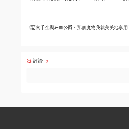
《惡食千金與狂血公爵～那個魔物我就美美地享用
星彼方原作 MOBI版【第01-08卷連載中】
評論
0