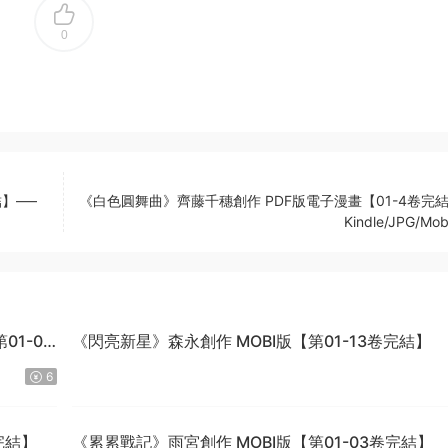
0
結】—–
《白色圓舞曲》齊藤千穗創作 PDF版電子漫畫【01-4卷完結
Kindle/JPG/Mob
1-04
《閃亮新星》森永創作 MOBI版【第01-13卷完結】
6
完結】
《累累戰記》雨宮創作 MOBI版【第01-03卷完結】