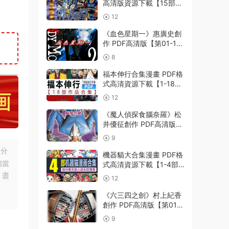
高清版資源下載【15部合
集完結】【PDF格式】
12
【電子版漫畫】
《血色星期一》惠廣史創
作 PDF高清版【第01-11
卷完結】
8
福本伸行合集漫畫 PDF格
式高清資源下載【1-18部
完結】Kindle電子漫畫資
12
源精品
《魔人偵探食腦奈羅》松
井優征創作 PDF高清版
【第01-23卷完結】
9
友分
機器貓大合集漫畫 PDF格
相當
式高清資源下載【1-4部
合集完結】Kindle電子漫
，盡
12
畫資源精品
《六三四之劍》村上紀香
創作 PDF高清版【第01-
24卷完結】
9