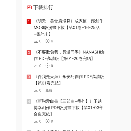
下載排行
《明天，美食廣場見》成家慎一郎創作
1
MOBI版漫畫下載【第01卷+16-25話
+番外未】
0
6
《不要欺負我，長瀞同學》NANASHI創
2
作 PDF高清版【第01-20卷完結】
0
9
《伴我走天涯》永安巧創作 PDF高清版
3
【第01卷完結】
0
免費
《新戀愛白書【三部曲+番外】》玉越
4
博幸創作 PDF版漫畫下載【第01-03部
合集完結】
0
9