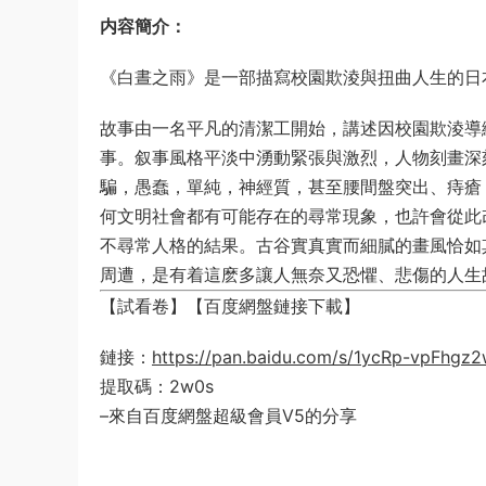
内容簡介：
《白晝之雨》是一部描寫校園欺淩與扭曲人生的日
故事由一名平凡的清潔工開始，講述因校園欺淩導
事。叙事風格平淡中湧動緊張與激烈，人物刻畫深
騙，愚蠢，單純，神經質，甚至腰間盤突出、痔瘡
何文明社會都有可能存在的尋常現象，也許會從此
不尋常人格的結果。古谷實真實而細膩的畫風恰如
周遭，是有着這麽多讓人無奈又恐懼、悲傷的人生
【試看卷】【百度網盤鏈接下載】
鏈接：
https://pan.baidu.com/s/1ycRp-vpFh
提取碼：2w0s
–來自百度網盤超級會員V5的分享