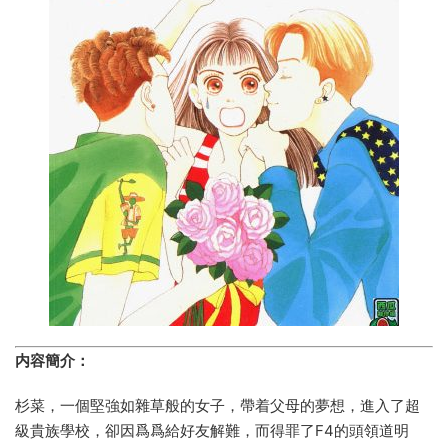
内容簡介：
杉菜，一個堅強如雜草般的女子，帶着父母的夢想，進入了超
級貴族學校，卻因爲爲給好友解難，而得罪了F4的頭領道明