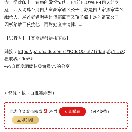
寺，從此印出一連串的愛恨情仇。F4即FLOWER4四人組之
意，四人均爲台灣四大富豪家族的公子，亦是四大家族家業的
繼承人。爲首者道明寺是個霸氣而又孩子氣十足的富家公子。
因杉菜敢于反抗他，而對她産生情愫……
【試看卷】【百度網盤鏈接下載】
鏈接：
https://pan.baidu.com/s/1CdoO0rut7Tide3pfg4_JxQ
提取碼：1m5k
–來自百度網盤超級會員V5的分享
• 資源下載（百度雲網盤）
9
此内容查看價格爲
漫币
立即購買
（VIP免費）
立即升級