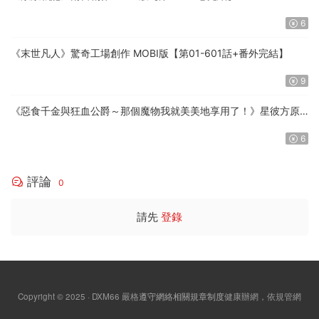
6
《末世凡人》驚奇工場創作 MOBI版【第01-601話+番外完結】
9
《惡食千金與狂血公爵～那個魔物我就美美地享用了！》星彼方原
作 MOBI版【第01-08卷連載中】
6
評論
0
請先
登錄
Copyright © 2025 · DXM66
嚴格
遵守網絡相關規章制度
健康辦網，依規管網