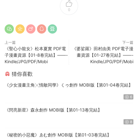
0
上一篇
下一篇
《聖心小龍女》松本夏實 PDF電
《婆娑羅》田村由美 PDF電子漫
子漫畫資源【01-8卷完結】——-
畫資源【01-27卷完結】——-
Kindle/JPG/PDF/Mobi
Kindle/JPG/PDF/Mobi
猜你喜歡
《少女漫畫主角╳情敵同學》くゥ創作 MOBI版【第01-04卷完結】
6
《閃亮新星》森永創作 MOBI版【第01-13卷完結】
8
《秘密的小惡魔》ゑむ創作 MOBI版【第01-03卷完結】