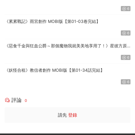
6
《累累戰記》雨宮創作 MOBI版【第01-03卷完結】
6
《惡食千金與狂血公爵～那個魔物我就美美地享用了！》星彼方原
作 MOBI版【第01-08卷連載中】
6
《妖怪合租》教信者創作 MOBI版【第01-34話完結】
6
評論
0
請先
登錄