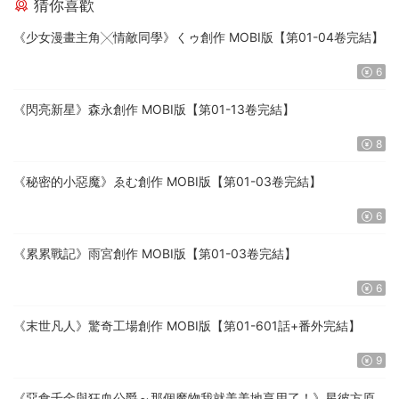
猜你喜歡
《少女漫畫主角╳情敵同學》くゥ創作 MOBI版【第01-04卷完結】
6
《閃亮新星》森永創作 MOBI版【第01-13卷完結】
8
《秘密的小惡魔》ゑむ創作 MOBI版【第01-03卷完結】
6
《累累戰記》雨宮創作 MOBI版【第01-03卷完結】
6
《末世凡人》驚奇工場創作 MOBI版【第01-601話+番外完結】
9
《惡食千金與狂血公爵～那個魔物我就美美地享用了！》星彼方原