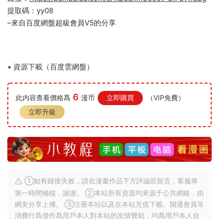
提取碼：yy08
–來自百度網盤超級會員V5的分享
• 資源下載（百度雲網盤）
6
此内容查看價格爲
漫币
立即購買
（VIP免費）
立即升級
①如有鏈接失效，請在漫畫作品下方評論區留言，客服将
第一時間補檔，謝謝。 ②本站所有資源均來源于公共網絡，由
網友分享上傳。 ③注冊本站以及在本站充值下載、開通會員等
消費行爲僅作爲用戶本人對本站的友情贊助，均爲用戶本人自