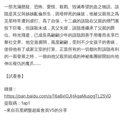
一部充滿懸疑、恐怖、愛恨、殺戳、毀滅希望的血之物語。該
隐是其父與姊姊亂倫所生，因母猝死的緣故，他被父親視之爲
災星時常遭到虐打。爲了自保，十二歲的該隐在父親的煙鬥裏
投下巨毒，但謀殺未成，其父失蹤，該隐逐繼承了父親的爵
位。時光飛逝，已成長爲翩翩少年的該隐因善于用毒而名享巴
黎社交界。他交遊廣闊，風度翩翩，受到不少女孩子的青睐，
使得他有了成家立室的打算。正當所有的一切都向對該隐有利
的一面發展之時，一個由他父親所組成的神祕集團卻開始向他
伸出複仇的魔爪……
【試看卷】
鏈接：
https://pan.baidu.com/s/16a8xlOJHAgaMuspgTL25VQ
提取碼：1ap1
–來自百度網盤超級會員V5的分享