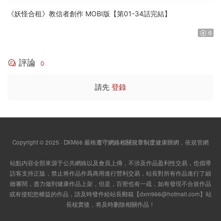
《妖怪合租》教信者創作 MOBI版【第01-34話完結】
6
評論
0
請先
登錄
Copyright © 2025 · DXM66
嚴格
遵守網絡相關規章制度
健康辦網，依規管網
站點内容全部來源于公共網絡以及會員上傳，不涉及作品盈利性交易，也倡導
訪客支持正版，禁止将作品作爲商用進行營利交易，站長對所有作品進行了細
緻審閱，盡力做到健康作品上架，但是，百密也有一疏，如有發現不合規作品
或有侵犯您權益的作品，請及時發件給站長郵箱【
dxm966@hotmail.com
】站
長核實後，将及時删除相關作品！