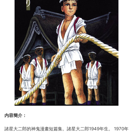
内容簡介：
諸星大二郎的神鬼漫畫短篇集。諸星大二郎1949年生。 1970年