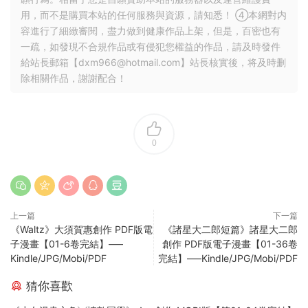
用，而不是購買本站的任何服務與資源，請知悉！ ④本網對内
容進行了細緻審閱，盡力做到健康作品上架，但是，百密也有
一疏，如發現不合規作品或有侵犯您權益的作品，請及時發件
給站長郵箱【
dxm966@hotmail.com
】站長核實後，将及時删
除相關作品，謝謝配合！
0
上一篇
下一篇
《Waltz》大須賀惠創作 PDF版電
《諸星大二郎短篇》諸星大二郎
子漫畫【01-6卷完結】—–
創作 PDF版電子漫畫【01-36卷
Kindle/JPG/Mobi/PDF
完結】—–Kindle/JPG/Mobi/PDF
猜你喜歡