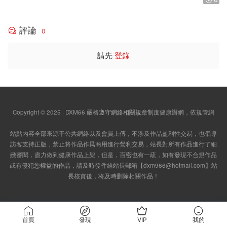
評論
0
請先
登錄
Copyright © 2025 · DXM66
嚴格
遵守網絡相關規章制度
健康辦網，依規管網
站點内容全部來源于公共網絡以及會員上傳，不涉及作品盈利性交易，也倡導
訪客支持正版，禁止将作品作爲商用進行營利交易，站長對所有作品進行了細
緻審閱，盡力做到健康作品上架，但是，百密也有一疏，如有發現不合規作品
或有侵犯您權益的作品，請及時發件給站長郵箱【
dxm966@hotmail.com
】站
長核實後，将及時删除相關作品！
首頁
發現
VIP
我的