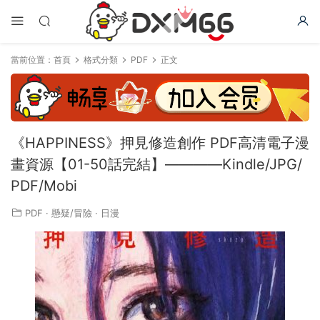
當前位置：
首頁
格式分類
PDF
正文
《HAPPINESS》押見修造創作 PDF高清電子漫
畫資源【01-50話完結】————Kindle/JPG/
PDF/Mobi
PDF
·
懸疑/冒險
·
日漫