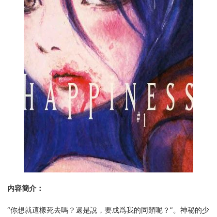
内容簡介：
“你想就這樣死去嗎？還是說，要成爲我的同類呢？”。神秘的少