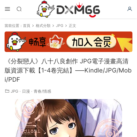
當前位置：
首頁
格式分類
JPG
正文
《分裂戀人》八十八良創作 JPG電子漫畫高清
版資源下載【1-4卷完結】—–Kindle/JPG/Mob
i/PDF
JPG
·
日漫
·
青春/情感