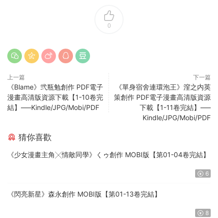
0
上一篇
下一篇
《Blame》弐瓶勉創作 PDF電子
《單身宿舍連環泡王》漥之内英
漫畫高清版資源下載【1-10卷完
策創作 PDF電子漫畫高清版資源
結】—–Kindle/JPG/Mobi/PDF
下載【1-11卷完結】—–
Kindle/JPG/Mobi/PDF
猜你喜歡
《少女漫畫主角╳情敵同學》くゥ創作 MOBI版【第01-04卷完結】
6
《閃亮新星》森永創作 MOBI版【第01-13卷完結】
8