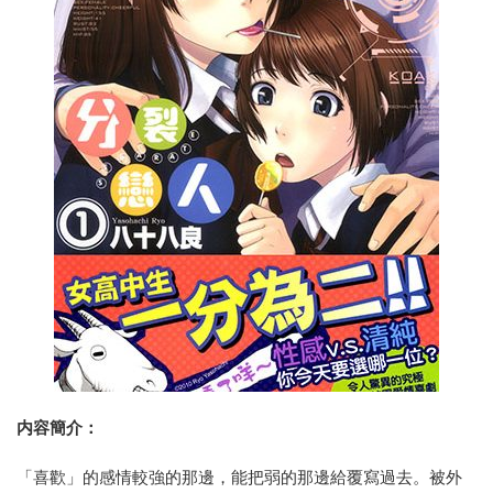
内容簡介：
「喜歡」的感情較強的那邊，能把弱的那邊給覆寫過去。被外