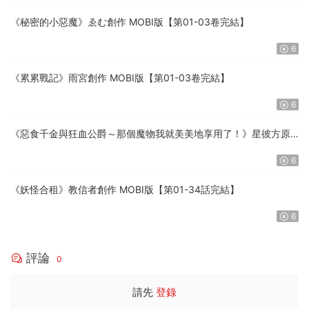
《秘密的小惡魔》ゑむ創作 MOBI版【第01-03卷完結】
6
《累累戰記》雨宮創作 MOBI版【第01-03卷完結】
6
《惡食千金與狂血公爵～那個魔物我就美美地享用了！》星彼方原
作 MOBI版【第01-08卷連載中】
6
《妖怪合租》教信者創作 MOBI版【第01-34話完結】
6
評論
0
請先
登錄