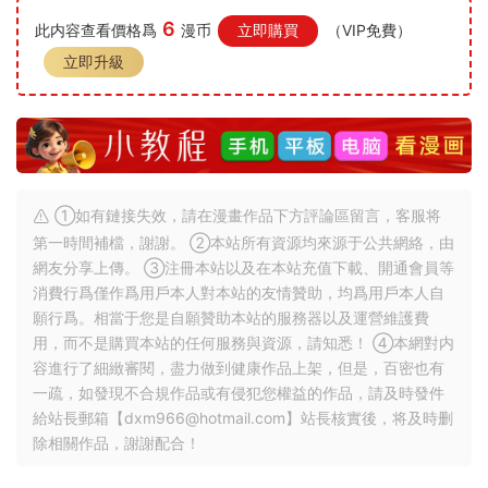
6
此内容查看價格爲
漫币
立即購買
（VIP免費）
立即升級
①如有鏈接失效，請在漫畫作品下方評論區留言，客服将
第一時間補檔，謝謝。 ②本站所有資源均來源于公共網絡，由
網友分享上傳。 ③注冊本站以及在本站充值下載、開通會員等
消費行爲僅作爲用戶本人對本站的友情贊助，均爲用戶本人自
願行爲。相當于您是自願贊助本站的服務器以及運營維護費
用，而不是購買本站的任何服務與資源，請知悉！ ④本網對内
容進行了細緻審閱，盡力做到健康作品上架，但是，百密也有
一疏，如發現不合規作品或有侵犯您權益的作品，請及時發件
給站長郵箱【
dxm966@hotmail.com
】站長核實後，将及時删
除相關作品，謝謝配合！