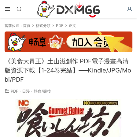
當前位置：
首頁
格式分類
PDF
正文
《美食大胃王》土山滋創作 PDF電子漫畫高清
版資源下載【1-24卷完結】—–Kindle/JPG/Mo
bi/PDF
PDF
·
日漫
·
熱血/競技