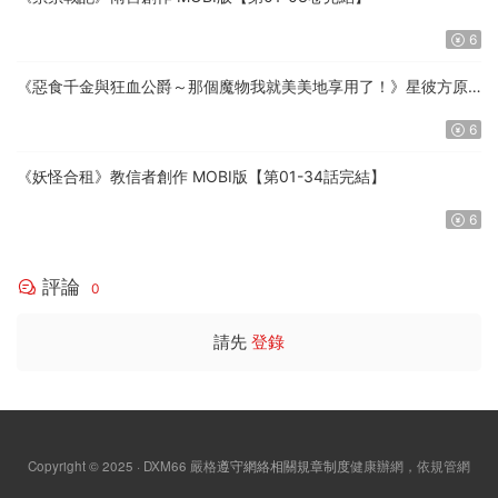
6
《惡食千金與狂血公爵～那個魔物我就美美地享用了！》星彼方原
作 MOBI版【第01-08卷連載中】
6
《妖怪合租》教信者創作 MOBI版【第01-34話完結】
6
評論
0
請先
登錄
Copyright © 2025 · DXM66
嚴格
遵守網絡相關規章制度
健康辦網，依規管網