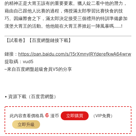
的精神正是大胃王該有的重要要素。獵人錠二看中他的潛力，
藉由自己跟他人比賽的過程，傳授滿太郎學習比賽快食的技
巧。因緣際會之下，滿太郎決定接受三個禮拜的特訓準備參加
漢堡大胃王的活動。他他能在大胃王界掀起一陣風暴嗎……!
【試看卷】【百度網盤鏈接下載】
鏈接：
https://pan.baidu.com/s/15rXmnylRYderefkwA64wrw
提取碼：vud5
–來自百度網盤超級會員V5的分享
• 資源下載（百度雲網盤）
6
此内容查看價格爲
漫币
立即購買
（VIP免費）
立即升級