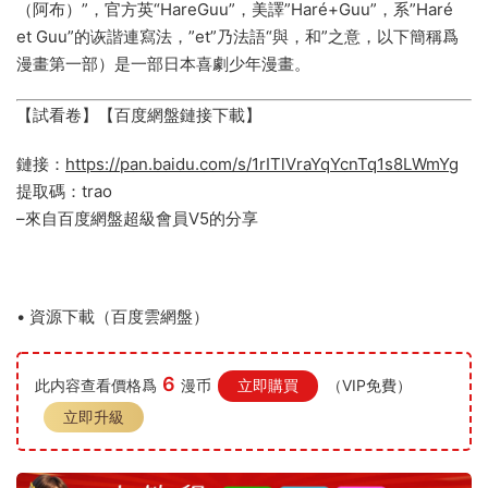
（阿布）”，官方英“HareGuu”，美譯”Haré+Guu”，系”Haré
et Guu”的诙諧連寫法，”et”乃法語“與，和”之意，以下簡稱爲
漫畫第一部）是一部日本喜劇少年漫畫。
【試看卷】【百度網盤鏈接下載】
鏈接：
https://pan.baidu.com/s/1rITlVraYqYcnTq1s8LWmYg
提取碼：trao
–來自百度網盤超級會員V5的分享
• 資源下載（百度雲網盤）
6
此内容查看價格爲
漫币
立即購買
（VIP免費）
立即升級