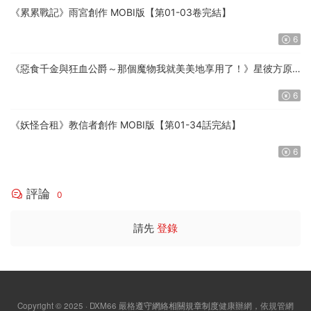
《累累戰記》雨宮創作 MOBI版【第01-03卷完結】
6
《惡食千金與狂血公爵～那個魔物我就美美地享用了！》星彼方原
作 MOBI版【第01-08卷連載中】
6
《妖怪合租》教信者創作 MOBI版【第01-34話完結】
6
評論
0
請先
登錄
Copyright © 2025 · DXM66
嚴格
遵守網絡相關規章制度
健康辦網，依規管網