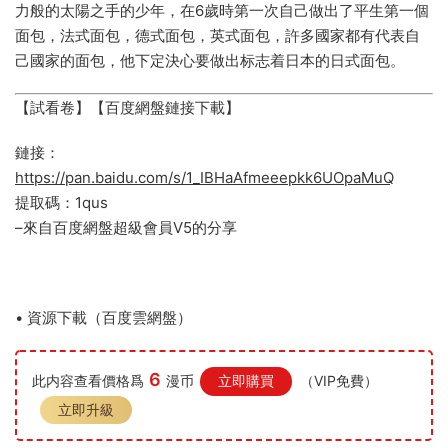
力般的太陽之手的少年，在6歲時第一次自己做出了平生第一個
面包，法式面包，德式面包，英式面包，許多國家都有代表自
己國家的面包，他下定決心要做出标志着日本的日式面包。
【試看卷】【百度網盤鏈接下載】
鏈接：
https://pan.baidu.com/s/1_IBHaAfmeeepkk6UOpaMuQ
提取碼：1qus
–來自百度網盤超級會員V5的分享
• 資源下載（百度雲網盤）
6
此内容查看價格爲
漫币
立即購買
（VIP免費）
立即升級