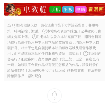
①如有鏈接失效，請在漫畫作品下方評論區留言，客服将
第一時間補檔，謝謝。 ②本站所有資源均來源于公共網絡，由
網友分享上傳。 ③注冊本站以及在本站充值下載、開通會員等
消費行爲僅作爲用戶本人對本站的友情贊助，均爲用戶本人自
願行爲。相當于您是自願贊助本站的服務器以及運營維護費
用，而不是購買本站的任何服務與資源，請知悉！ ④本網對内
容進行了細緻審閱，盡力做到健康作品上架，但是，百密也有
一疏，如發現不合規作品或有侵犯您權益的作品，請及時發件
給站長郵箱【
dxm966@hotmail.com
】站長核實後，将及時删
除相關作品，謝謝配合！
0