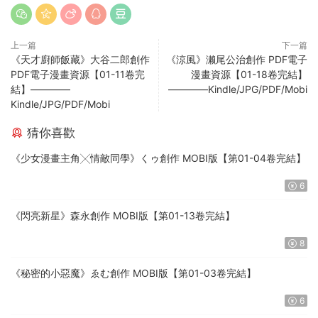
上一篇
下一篇
《天才廚師飯藏》大谷二郎創作
《涼風》濑尾公治創作 PDF電子
PDF電子漫畫資源【01-11卷完
漫畫資源【01-18卷完結】
結】————
————Kindle/JPG/PDF/Mobi
Kindle/JPG/PDF/Mobi
猜你喜歡
《少女漫畫主角╳情敵同學》くゥ創作 MOBI版【第01-04卷完結】
6
《閃亮新星》森永創作 MOBI版【第01-13卷完結】
8
《秘密的小惡魔》ゑむ創作 MOBI版【第01-03卷完結】
6