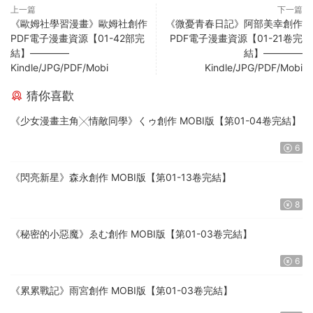
上一篇
下一篇
《歐姆社學習漫畫》歐姆社創作
《微憂青春日記》阿部美幸創作
PDF電子漫畫資源【01-42部完
PDF電子漫畫資源【01-21卷完
結】————
結】————
Kindle/JPG/PDF/Mobi
Kindle/JPG/PDF/Mobi
猜你喜歡
《少女漫畫主角╳情敵同學》くゥ創作 MOBI版【第01-04卷完結】
6
《閃亮新星》森永創作 MOBI版【第01-13卷完結】
8
《秘密的小惡魔》ゑむ創作 MOBI版【第01-03卷完結】
6
《累累戰記》雨宮創作 MOBI版【第01-03卷完結】