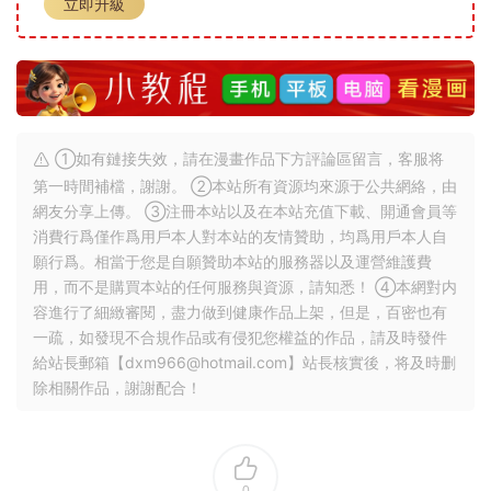
立即升級
①如有鏈接失效，請在漫畫作品下方評論區留言，客服将
第一時間補檔，謝謝。 ②本站所有資源均來源于公共網絡，由
網友分享上傳。 ③注冊本站以及在本站充值下載、開通會員等
消費行爲僅作爲用戶本人對本站的友情贊助，均爲用戶本人自
願行爲。相當于您是自願贊助本站的服務器以及運營維護費
用，而不是購買本站的任何服務與資源，請知悉！ ④本網對内
容進行了細緻審閱，盡力做到健康作品上架，但是，百密也有
一疏，如發現不合規作品或有侵犯您權益的作品，請及時發件
給站長郵箱【
dxm966@hotmail.com
】站長核實後，将及時删
除相關作品，謝謝配合！
0