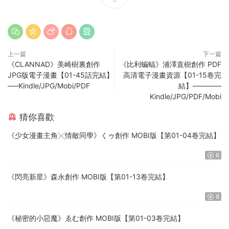
上一篇
下一篇
《CLANNAD》美崎樹裏創作
《比利蝙蝠》浦澤直樹創作 PDF
JPG版電子漫畫【01-45話完結】
高清電子漫畫資源【01-15卷完
—–Kindle/JPG/Mobi/PDF
結】————
Kindle/JPG/PDF/Mobi
猜你喜歡
《少女漫畫主角╳情敵同學》くゥ創作 MOBI版【第01-04卷完結】
6
《閃亮新星》森永創作 MOBI版【第01-13卷完結】
8
《秘密的小惡魔》ゑむ創作 MOBI版【第01-03卷完結】