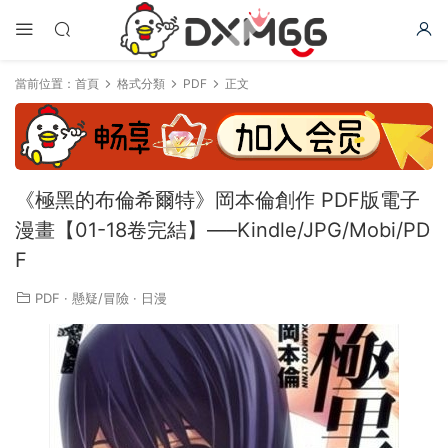
當前位置：
首頁
格式分類
PDF
正文
《極黑的布倫希爾特》岡本倫創作 PDF版電子
漫畫【01-18卷完結】—–Kindle/JPG/Mobi/PD
F
PDF
·
懸疑/冒險
·
日漫