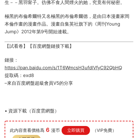
生－－黑羽甯子。彷佛不食人間煙火的她，究竟有何秘密。
極黑的布倫希爾特又名極黑的布倫希爾德，是由日本漫畫家岡
本倫作畫的漫畫作品。漫畫自集英社旗下的《周刊Young
Jump》2012年第9号開始連載。
【試看卷】【百度網盤鏈接下載】
鏈接：
https://pan.baidu.com/s/1T6WmcsH3ufdlVfyC92QbHQ
提取碼：exd8
–來自百度網盤超級會員V5的分享
• 資源下載（百度雲網盤）
6
此内容查看價格爲
漫币
立即購買
（VIP免費）