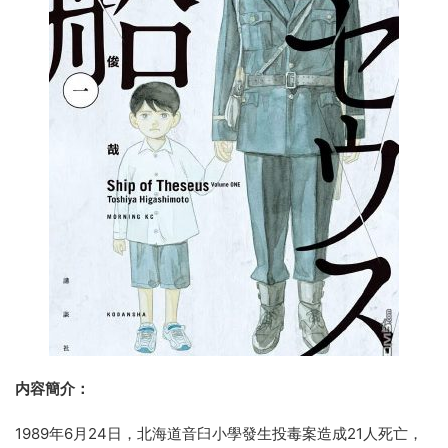
内容簡介：
1989年6月24日，北海道音臼小學發生投毒案造成21人死亡，