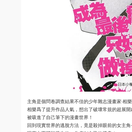
主角是個問卷調查結果不佳的少年雜志漫畫家·相
相樂爲了提升作品人氣，想出了破壞常規的超展開
被吸進了自己筆下的漫畫世界！
回到現實世界的逃脫方法，竟是殺掉眼前的女主角·