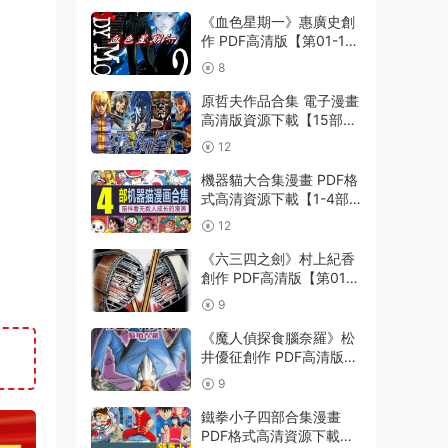
《血色星期一》惠廣史創
作 PDF高清版【第01-11
卷完結】
8
原哲夫作品合集 電子漫畫
高清版資源下載【15部合
集完結】【PDF格式】
12
【電子版漫畫】
機器貓大合集漫畫 PDF格
式高清資源下載【1-4部
合集完結】Kindle電子漫
12
畫資源精品
《六三四之劍》村上紀香
創作 PDF高清版【第01-
24卷完結】
9
《魔人偵探食腦奈羅》松
井優征創作 PDF高清版
【第01-23卷完結】
9
鐵拳小子四部合集漫畫
PDF格式高清資源下載