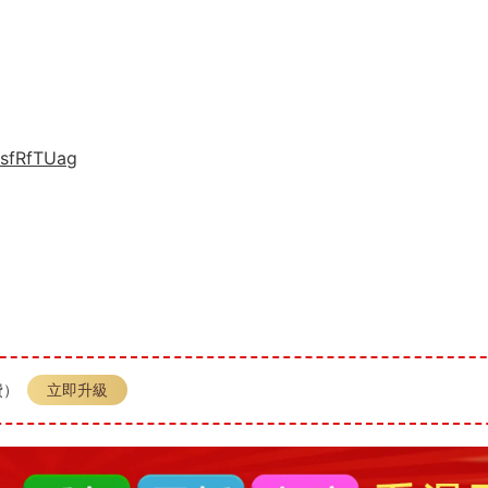
asfRfTUag
費）
立即升級