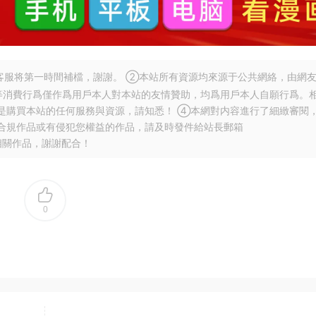
服将第一時間補檔，謝謝。 ②本站所有資源均來源于公共網絡，由網
等消費行爲僅作爲用戶本人對本站的友情贊助，均爲用戶本人自願行爲。
是購買本站的任何服務與資源，請知悉！ ④本網對内容進行了細緻審閱
合規作品或有侵犯您權益的作品，請及時發件給站長郵箱
相關作品，謝謝配合！
0