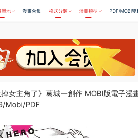
畫屬地
漫畫合集
格式分類
漫畫類型
PDF/MOBI
掉女主角了》葛城一創作 MOBI版電子漫
/Mobi/PDF