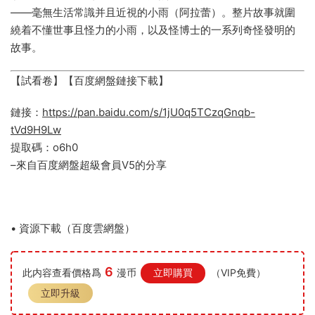
——毫無生活常識并且近視的小雨（阿拉蕾）。整片故事就圍
繞着不懂世事且怪力的小雨，以及怪博士的一系列奇怪發明的
故事。
【試看卷】【百度網盤鏈接下載】
鏈接：
https://pan.baidu.com/s/1jU0q5TCzqGnqb-
tVd9H9Lw
提取碼：o6h0
–來自百度網盤超級會員V5的分享
• 資源下載（百度雲網盤）
6
此内容查看價格爲
漫币
立即購買
（VIP免費）
立即升級