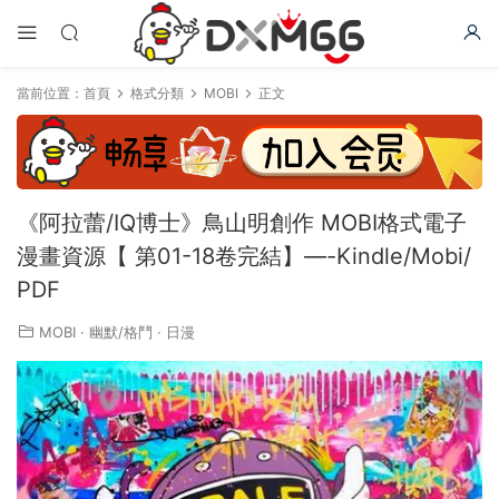
當前位置：
首頁
格式分類
MOBI
正文
《阿拉蕾/IQ博士》鳥山明創作 MOBI格式電子
漫畫資源【 第01-18卷完結】—-Kindle/Mobi/
PDF
MOBI
·
幽默/格鬥
·
日漫