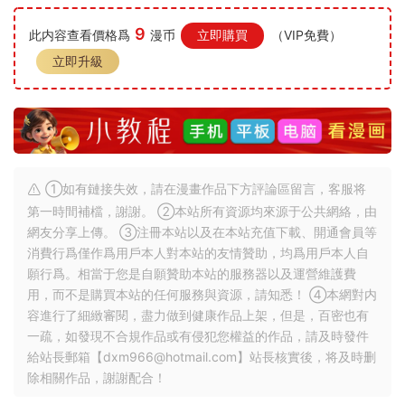
9
此内容查看價格爲
漫币
立即購買
（VIP免費）
立即升級
①如有鏈接失效，請在漫畫作品下方評論區留言，客服将
第一時間補檔，謝謝。 ②本站所有資源均來源于公共網絡，由
網友分享上傳。 ③注冊本站以及在本站充值下載、開通會員等
消費行爲僅作爲用戶本人對本站的友情贊助，均爲用戶本人自
願行爲。相當于您是自願贊助本站的服務器以及運營維護費
用，而不是購買本站的任何服務與資源，請知悉！ ④本網對内
容進行了細緻審閱，盡力做到健康作品上架，但是，百密也有
一疏，如發現不合規作品或有侵犯您權益的作品，請及時發件
給站長郵箱【
dxm966@hotmail.com
】站長核實後，将及時删
除相關作品，謝謝配合！