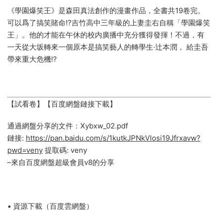
《學園爆笑王》是森田真法創作的漫畫作品，全書共19卷完。
可以爲了搞笑賭命!?吉竹高中三年級的上妻圭右自稱「學園爆笑
王」。他的才能在午休的校内廣播中充分獲得發揮！不過，有
一天從大坂轉來一個原本是搞笑藝人的轉學生·辻本潤， 給圭吾
帶來重大危機!?
【試看卷】【百度網盤鏈接下載】
通過網盤分享的文件：Xybxw_02.pdf
鏈接:
https://pan.baidu.com/s/1kutkJPNkVIosi19Jfrxavw?
pwd=veny
提取碼: veny
–來自百度網盤超級會員v8的分享
• 資源下載（百度雲網盤）