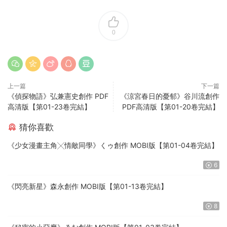
0
上一篇
下一篇
《偵探物語》弘兼憲史創作 PDF
《涼宮春日的憂郁》谷川流創作
高清版【第01-23卷完結】
PDF高清版【第01-20卷完結】
猜你喜歡
《少女漫畫主角╳情敵同學》くゥ創作 MOBI版【第01-04卷完結】
6
《閃亮新星》森永創作 MOBI版【第01-13卷完結】
8