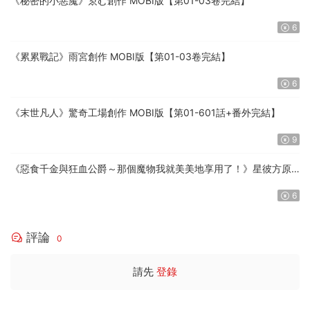
《秘密的小惡魔》ゑむ創作 MOBI版【第01-03卷完結】
6
《累累戰記》雨宮創作 MOBI版【第01-03卷完結】
6
《末世凡人》驚奇工場創作 MOBI版【第01-601話+番外完結】
9
《惡食千金與狂血公爵～那個魔物我就美美地享用了！》星彼方原
作 MOBI版【第01-08卷連載中】
6
評論
0
請先
登錄