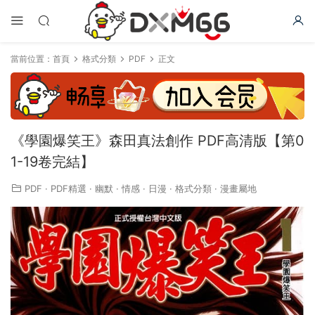
當前位置：
首頁
格式分類
PDF
正文
《學園爆笑王》森田真法創作 PDF高清版【第0
1-19卷完結】
PDF
·
PDF精選
·
幽默
·
情感
·
日漫
·
格式分類
·
漫畫屬地