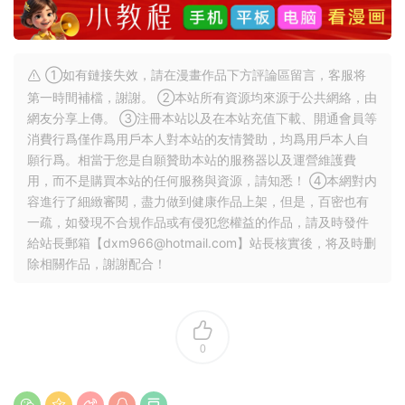
①如有鏈接失效，請在漫畫作品下方評論區留言，客服将
第一時間補檔，謝謝。 ②本站所有資源均來源于公共網絡，由
網友分享上傳。 ③注冊本站以及在本站充值下載、開通會員等
消費行爲僅作爲用戶本人對本站的友情贊助，均爲用戶本人自
願行爲。相當于您是自願贊助本站的服務器以及運營維護費
用，而不是購買本站的任何服務與資源，請知悉！ ④本網對内
容進行了細緻審閱，盡力做到健康作品上架，但是，百密也有
一疏，如發現不合規作品或有侵犯您權益的作品，請及時發件
給站長郵箱【
dxm966@hotmail.com
】站長核實後，将及時删
除相關作品，謝謝配合！
0