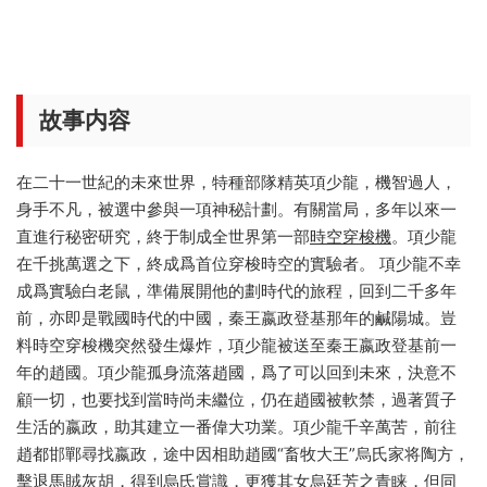
故事内容
在二十一世紀的未來世界，特種部隊精英項少龍，機智過人，
身手不凡，被選中參與一項神秘計劃。有關當局，多年以來一
直進行秘密研究，終于制成全世界第一部
時空穿梭機
。項少龍
在千挑萬選之下，終成爲首位穿梭時空的實驗者。 項少龍不幸
成爲實驗白老鼠，準備展開他的劃時代的旅程，回到二千多年
前，亦即是戰國時代的中國，秦王嬴政登基那年的鹹陽城。豈
料時空穿梭機突然發生爆炸，項少龍被送至秦王嬴政登基前一
年的趙國。項少龍孤身流落趙國，爲了可以回到未來，決意不
顧一切，也要找到當時尚未繼位，仍在趙國被軟禁，過著質子
生活的嬴政，助其建立一番偉大功業。項少龍千辛萬苦，前往
趙都邯鄲尋找嬴政，途中因相助趙國“畜牧大王”烏氏家将陶方，
擊退馬賊灰胡，得到烏氏賞識，更獲其女
烏廷芳
之青睐，但同