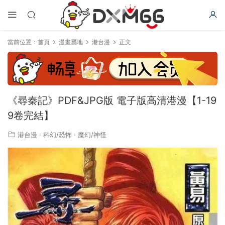
當前位置：
首頁
漫畫屬地
港台漫
正文
《尋秦記》PDF&JPG版 電子版高清港漫【1-19
9卷完結】
港台漫
·
科幻/恐怖
·
魔幻/神怪