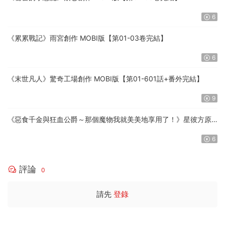
6
《累累戰記》雨宮創作 MOBI版【第01-03卷完結】
6
《末世凡人》驚奇工場創作 MOBI版【第01-601話+番外完結】
9
《惡食千金與狂血公爵～那個魔物我就美美地享用了！》星彼方原
作 MOBI版【第01-08卷連載中】
6
評論
0
請先
登錄