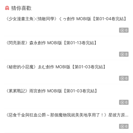
猜你喜歡
《少女漫畫主角╳情敵同學》くゥ創作 MOBI版【第01-04卷完結】
6
《閃亮新星》森永創作 MOBI版【第01-13卷完結】
8
《秘密的小惡魔》ゑむ創作 MOBI版【第01-03卷完結】
6
《累累戰記》雨宮創作 MOBI版【第01-03卷完結】
6
《惡食千金與狂血公爵～那個魔物我就美美地享用了！》星彼方原
作 MOBI版【第01-08卷連載中】
6