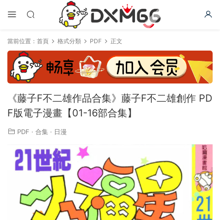
當前位置：
首頁
格式分類
PDF
正文
《藤子F不二雄作品合集》藤子F不二雄創作 PD
F版電子漫畫【01-16部合集】
PDF
·
合集
·
日漫