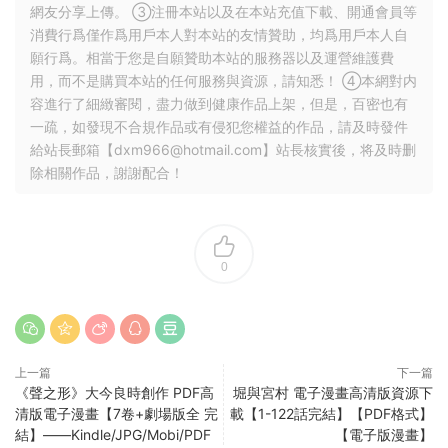
網友分享上傳。 ③注冊本站以及在本站充值下載、開通會員等
消費行爲僅作爲用戶本人對本站的友情贊助，均爲用戶本人自
願行爲。相當于您是自願贊助本站的服務器以及運營維護費
用，而不是購買本站的任何服務與資源，請知悉！ ④本網對内
容進行了細緻審閱，盡力做到健康作品上架，但是，百密也有
一疏，如發現不合規作品或有侵犯您權益的作品，請及時發件
給站長郵箱【
dxm966@hotmail.com
】站長核實後，将及時删
除相關作品，謝謝配合！
0
上一篇
下一篇
《聲之形》大今良時創作 PDF高
堀與宮村 電子漫畫高清版資源下
清版電子漫畫【7卷+劇場版全 完
載【1-122話完結】【PDF格式】
結】——Kindle/JPG/Mobi/PDF
【電子版漫畫】