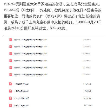
1947年受到漫畫大師手冢治蟲的啓發，立志成爲兒童漫畫家。
1964年憑《Q太郎》一炮走紅，從此奠定了他在日本漫畫界的
重要地位，而他的代表作《哆啦A夢》更掀起了無法抵擋的旋
風，成爲了成千上萬兒童心目中永恒的經典。1996年9月23日
淩晨2時10分因肝衰竭逝世，享年63歲。