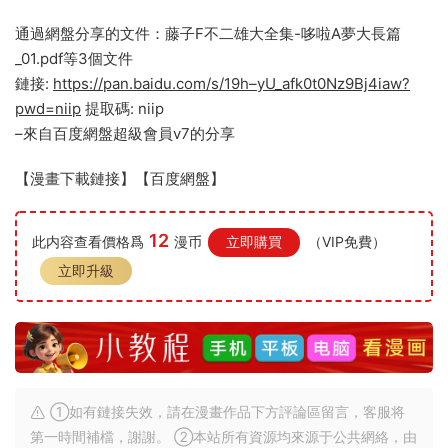
通過網盤分享的文件：藤子F不二雄大全集-哆啦A夢大長篇
_01.pdf等3個文件
鏈接:
https://pan.baidu.com/s/19h–yU_afk0t0Nz9Bj4iaw?
pwd=niip
提取碼: niip
–來自百度網盤超級會員v7的分享
【漫畫下載鏈接】【百度網盤】
12
此内容查看價格爲
漫币
立即購買
（VIP免費）
立即升級
①如有鏈接失效，請在漫畫作品下方評論區留言，客服将
第一時間補檔，謝謝。 ②本站所有資源均來源于公共網絡，由