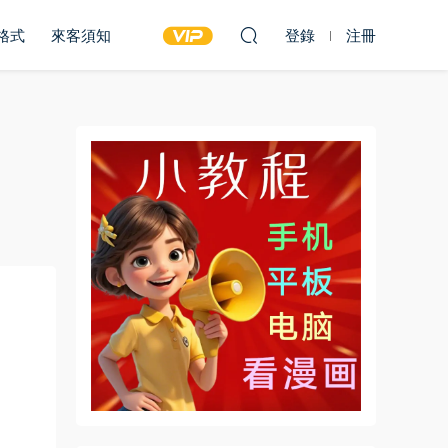
雙格式
來客須知
登錄
注冊