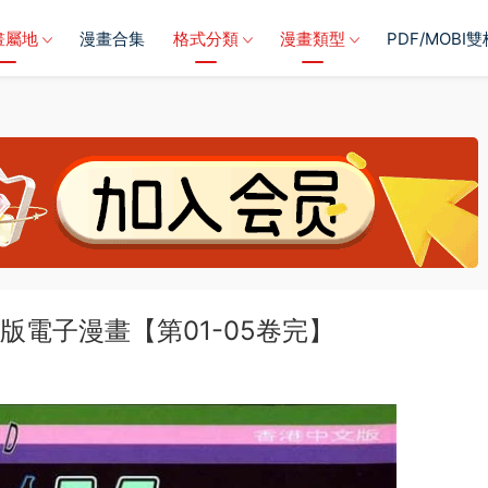
畫屬地
漫畫合集
格式分類
漫畫類型
PDF/MOBI
版電子漫畫【第01-05卷完】