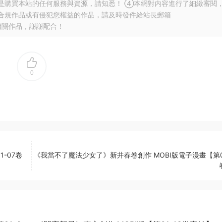
是購買本站的任何服務與資源，請知悉！ ④本網對内容進行了細緻審閱
合規作品或有侵犯您權益的作品，請及時發件給站長郵箱
相關作品，謝謝配合！
0
-07卷
《我當不了魔法少女了》新井春卷創作 MOBI版電子漫畫【第01