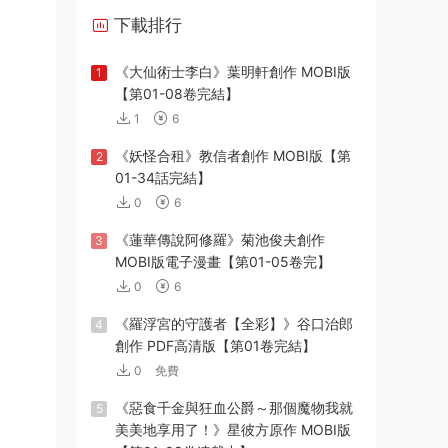
下載排行
《大仙術士李白》葉明軒創作 MOBI版
1
【第01-08卷完結】
1
6
《妖怪合租》教信者創作 MOBI版【第
2
01-34話完結】
0
6
《蓮華傳說阿修羅》菊池俊夫創作
3
MOBI版電子漫畫【第01-05卷完】
0
6
《羅浮宮的守護者【全彩】》谷口治郎
4
創作 PDF高清版【第01卷完結】
0
免費
《惡食千金與狂血公爵～那個魔物我就
5
美美地享用了！》星彼方原作 MOBI版