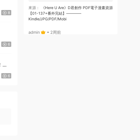
來源：
《Here U Are》D君創作 PDF電子漫畫資源
8
【01-137+番外完結】————
Kindle/JPG/PDF/Mobi
admin
• 2周前
6
或者，你給個郵箱，我将鏈接通過郵箱發給
你哈
來源：
《Here U Are》D君創作 PDF電子漫畫資源
！》
【01-137+番外完結】————
Kindle/JPG/PDF/Mobi
6
admin
• 2周前
哦，沒注冊，拍後，也可自動跳轉出鏈接
的，你看下，就是在拍的那個位置
來源：
《Here U Are》D君創作 PDF電子漫畫資源
【01-137+番外完結】————
Kindle/JPG/PDF/Mobi
123456 • 2周前