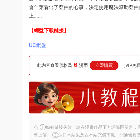
倉仁菜看出了亞由的心事，決定使用魔法幫助亞由
上……
【網盤下載鏈接】
UC網盤
6
此内容查看價格爲
漫币
立即購買
（VIP免
①如有鏈接失效，請在漫畫作品下方評論區留言，客
享上傳。 ③注冊本站以及在本站充值下載、開通會員