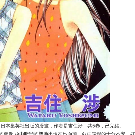
由日本集英社出版的漫畫，作者是吉住涉，共5卷，已完結。
的偶像,亞由暗戀的架地出現在她面前，亞由表現的十分不安。