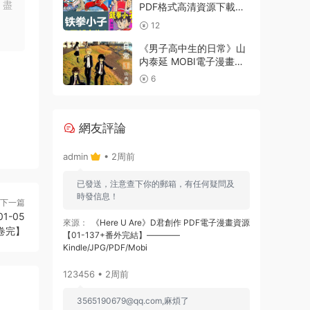
，盡
PDF格式高清資源下載
【1-4部合集完結】Kindle
12
電子漫畫資源精品
《男子高中生的日常》山
内泰延 MOBI電子漫畫資
源【001-107話完結】
6
————
Kindle/JPG/PDF/Mobi
網友評論
admin
• 2周前
已發送，注意查下你的郵箱，有任何疑問及
時發信息！
下一篇
-05
來源：
《Here U Are》D君創作 PDF電子漫畫資源
卷完】
【01-137+番外完結】————
Kindle/JPG/PDF/Mobi
123456 • 2周前
3565190679@qq.com
,麻煩了