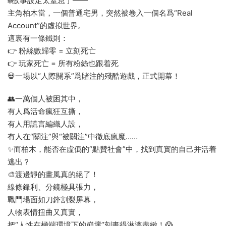
🌐故事設定太窒息了——
主角柏木當，一個普通宅男，突然被卷入一個名爲“Real
Account”的虛拟世界。
這裏有一條鐵則：
👉 粉絲數歸零 = 立刻死亡
👉 玩家死亡 = 所有粉絲也跟着死
💀一場以“人際關系”爲賭注的殘酷遊戲，正式開幕！
👥一萬個人被困其中，
有人爲活命瘋狂互撕，
有人用謊言編織人設，
有人在“關注”與“被關注”中徹底瘋魔……
✨而柏木，能否在虛僞的“點贊社會”中，找到真實的自己并活着
逃出？
🎨渡邊靜的畫風真的絕了！
線條鋒利、分鏡極具張力，
戰鬥場面如刀鋒割裂屏幕，
人物表情扭曲又真實，
把“人性在極端環境下的崩壞”刻畫得淋漓盡緻！😱