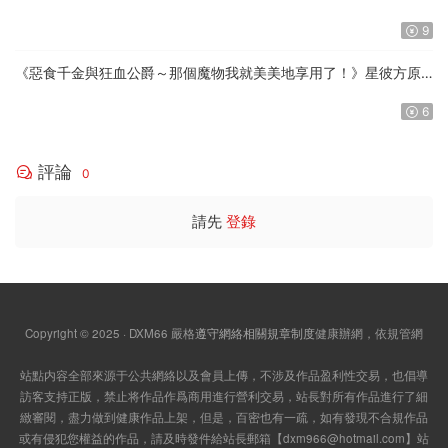
9
《惡食千金與狂血公爵～那個魔物我就美美地享用了！》星彼方原
作 MOBI版【第01-08卷連載中】
6
評論
0
請先
登錄
Copyright © 2025 · DXM66
嚴格
遵守網絡相關規章制度
健康辦網，依規管網
站點内容全部來源于公共網絡以及會員上傳，不涉及作品盈利性交易，也倡導
訪客支持正版，禁止将作品作爲商用進行營利交易，站長對所有作品進行了細
緻審閱，盡力做到健康作品上架，但是，百密也有一疏，如有發現不合規作品
或有侵犯您權益的作品，請及時發件給站長郵箱【
dxm966@hotmail.com
】站