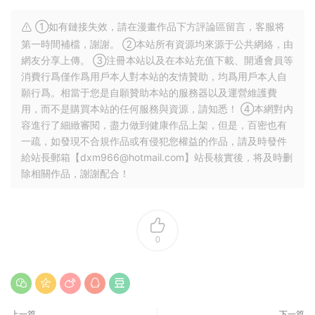
①如有鏈接失效，請在漫畫作品下方評論區留言，客服将
第一時間補檔，謝謝。 ②本站所有資源均來源于公共網絡，由
網友分享上傳。 ③注冊本站以及在本站充值下載、開通會員等
消費行爲僅作爲用戶本人對本站的友情贊助，均爲用戶本人自
願行爲。相當于您是自願贊助本站的服務器以及運營維護費
用，而不是購買本站的任何服務與資源，請知悉！ ④本網對内
容進行了細緻審閱，盡力做到健康作品上架，但是，百密也有
一疏，如發現不合規作品或有侵犯您權益的作品，請及時發件
給站長郵箱【
dxm966@hotmail.com
】站長核實後，将及時删
除相關作品，謝謝配合！
0
上一篇
下一篇