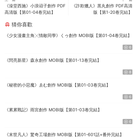
《澡堂西施》小浪诏子創作 PDF
《詐欺獵人》黒丸創作 PDF高清
高清版【第01-04卷完結】
版【第1-20卷完結】
猜你喜歡
《少女漫畫主角╳情敵同學》くゥ創作 MOBI版【第01-04卷完結】
6
《閃亮新星》森永創作 MOBI版【第01-13卷完結】
8
《秘密的小惡魔》ゑむ創作 MOBI版【第01-03卷完結】
6
《累累戰記》雨宮創作 MOBI版【第01-03卷完結】
6
《末世凡人》驚奇工場創作 MOBI版【第01-601話+番外完結】