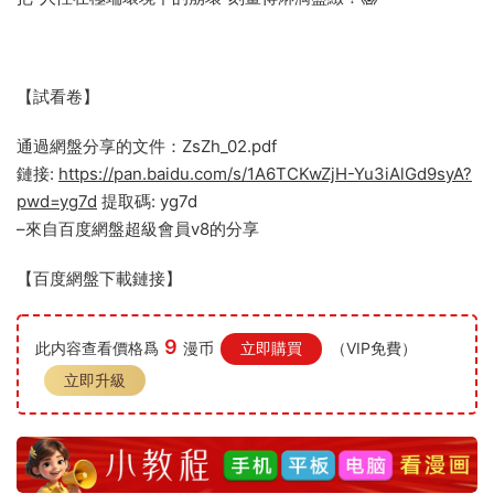
【試看卷】
通過網盤分享的文件：ZsZh_02.pdf
鏈接:
https://pan.baidu.com/s/1A6TCKwZjH-Yu3iAlGd9syA?
pwd=yg7d
提取碼: yg7d
–來自百度網盤超級會員v8的分享
【百度網盤下載鏈接】
9
此内容查看價格爲
漫币
立即購買
（VIP免費）
立即升級