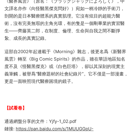
《醫界風雲》（原名：《ブラックジャックによろしく》，中
文譯名亦作《向怪醫黑傑克問好》）宛如一柄冷靜的手術刀，
剖開的是日本醫療體系的真實肌理。它沒有炫目的超能力醫
術，沒有完美無瑕的主角光環，有的隻是一個剛畢業的實習醫
生——齊藤英二郎，在制度、倫理、生命與自我之間不斷掙
紮、成長的真實記錄。
這部自2002年起連載于《Morning》雜志，後更名爲《新醫界
風雲》轉至《Big Comic Spirits》的作品，雖在華語地區知名
度不及《怪醫黑傑克》或《白色巨塔》，卻以其深刻的現實主
義筆觸，被譽爲“醫療題材的社會紀錄片”。它不僅是一部漫畫，
更是一面映照現代醫療困境的鏡子。
【試看卷】
通過網盤分享的文件：Yjfy-1_02.pdf
鏈接:
https://pan.baidu.com/s/1MUUGGpU-