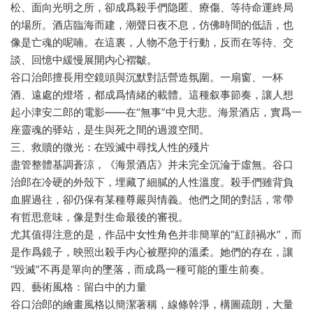
松、面向光明之所，卻成爲殺手們隐匿、療傷、等待命運終局
的場所。酒店臨海而建，潮聲日夜不息，仿佛時間的低語，也
像是亡魂的呢喃。在這裏，人物不急于行動，反而在等待、交
談、回憶中緩慢展開内心褶皺。
谷口治郎擅長用空鏡頭與沉默對話營造氛圍。一扇窗、一杯
酒、遠處的燈塔，都成爲情緒的載體。這種叙事節奏，讓人想
起小津安二郎的電影——在“無事”中見大悲。海景酒店，實爲一
座靈魂的驿站，是生與死之間的過渡空間。
三、救贖的微光：在毀滅中尋找人性的殘片
盡管整體基調蒼涼，《海景酒店》并未完全沉淪于虛無。谷口
治郎在冷硬的外殼下，埋藏了細膩的人性溫度。殺手們雖背負
血腥過往，卻仍保有某種尊嚴與情義。他們之間的對話，常帶
有哲思意味，像是對生命最後的審視。
尤其值得注意的是，作品中女性角色并非簡單的“紅顔禍水”，而
是作爲鏡子，映照出殺手内心被壓抑的溫柔。她們的存在，讓
“毀滅”不再是單向的墜落，而成爲一種可能的重生前奏。
四、藝術風格：留白中的力量
谷口治郎的繪畫風格以簡潔著稱，線條幹淨，構圖疏朗，大量