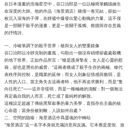
在日本漫畫的浩瀚星空中，谷口治郎是一位以極簡筆觸描繪生
命深度的大師。他的作品《海景酒店》雖僅一卷完結，卻如一
枚沉入深海的子彈，在靜谧中爆發出驚心動魄的力量。這不僅
是一部關于殺手的漫畫，更是一首關于孤獨、救贖與存在意義
的抒情詩。
一、冷峻筆調下的殺手世界：槍與女人的雙重鏡像
谷口治郎以冷靜克制的畫風，勾勒出一個沒有硝煙卻處處殺機
的地下世界。正如作品所言：“槍是護身摯友，女人是心靈的慰
藉，卻也是潛在的威脅。”這兩者構成了殺手生存的兩極。槍代
表秩序與控制，是職業的延伸；而女人則象征情感與脆弱，是
人性的入口。當主角失去這兩者時，他不再追求勝利，而是“隻
向往死亡”——這并非懦弱，而是一種極緻的清醒：對一個無法
再定義自我的人而言，死亡成了最純粹的解脫。
這種設定超越了傳統黑幫叙事的暴力美學，直指存在主義的核
心命題：當身份被剝離，人該如何自處？
二、空間的隐喻：海景酒店作爲靈魂的中轉站
“海景酒店”這一名字本身就充滿詩意與反諷。它本應是度假、放