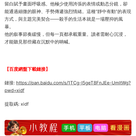
留白賦予畫面呼吸感。他極少使用誇張的表情或動态分鏡，卻
能通過細微的眼神、手勢傳遞強烈情緒。這種“靜中有動”的表現
方式，與主題完美契合——殺手的生活本就是一場壓抑的風
暴。
他的叙事節奏緩慢，但每一頁都承載重量。讀者需耐心沉浸，
才能聽見那些藏在沉默中的呐喊。
【百度網盤下載鏈接】
鏈接:
https://pan.baidu.com/s/1TCg-I5geT8FnJEe-UmltWg?
pwd=xidf
提取碼: xidf