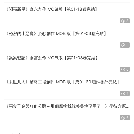
《閃亮新星》森永創作 MOBI版【第01-13卷完結】
8
《秘密的小惡魔》ゑむ創作 MOBI版【第01-03卷完結】
6
《累累戰記》雨宮創作 MOBI版【第01-03卷完結】
6
《末世凡人》驚奇工場創作 MOBI版【第01-601話+番外完結】
9
《惡食千金與狂血公爵～那個魔物我就美美地享用了！》星彼方原
作 MOBI版【第01-08卷連載中】
6