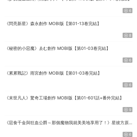
6
《閃亮新星》森永創作 MOBI版【第01-13卷完結】
8
《秘密的小惡魔》ゑむ創作 MOBI版【第01-03卷完結】
6
《累累戰記》雨宮創作 MOBI版【第01-03卷完結】
6
《末世凡人》驚奇工場創作 MOBI版【第01-601話+番外完結】
9
《惡食千金與狂血公爵～那個魔物我就美美地享用了！》星彼方原
作 MOBI版【第01-08卷連載中】
6