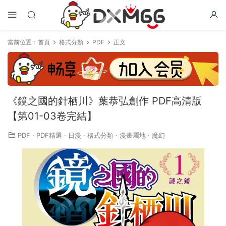
當前位置：
首頁
格式分類
PDF
正文
《鏡之國的針栖川》葉恭弘創作 PDF高清版
【第01-03卷完結】
PDF
·
PDF精選
·
日漫
·
格式分類
·
漫畫屬地
·
魔幻