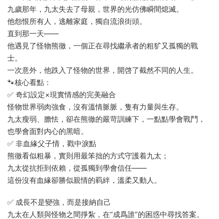
九歲那年，九太失去了母親，世界的光仿佛瞬間熄滅。
他怨恨所有人，逃離家庭，獨自流浪街頭。
直到那一天——
他遇見了怪物熊徹，一個正在尋找繼承者的粗犷又孤獨的戰
士。
一次意外，他跌入了怪物的世界，開啓了截然不同的人生。
🐾核心看點：
✅ 奇幻設定×現實情感的完美融合
怪物世界弱肉強食，沒有溫情脈脈，隻有力量與生存。
九太瘦弱、膽怯，卻在熊徹的嚴苛訓練下，一點點學會戰鬥，
也學會面對内心的黑暗。
✅ 非血緣父子情，戳中淚點
熊徹看似粗暴，實則用最笨拙的方式守護着九太；
九太從抗拒到依賴，從孤獨到學會信任——
這份沒有血緣卻勝似親情的羁絆，溫柔又動人。
✅ 成長不是變強，而是接納自己
九太在人類與怪物之間掙紮，在“成爲誰”的困惑中尋找答案。