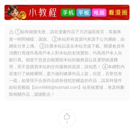
①如有鏈接失效，請在漫畫作品下方評論區留言，客服将
第一時間補檔，謝謝。 ②本站所有資源均來源于公共網絡，由
網友分享上傳。 ③注冊本站以及在本站充值下載、開通會員等
消費行爲僅作爲用戶本人對本站的友情贊助，均爲用戶本人自
願行爲。相當于您是自願贊助本站的服務器以及運營維護費
用，而不是購買本站的任何服務與資源，請知悉！ ④本網對内
容進行了細緻審閱，盡力做到健康作品上架，但是，百密也有
一疏，如發現不合規作品或有侵犯您權益的作品，請及時發件
給站長郵箱【
dxm966@hotmail.com
】站長核實後，将及時删
除相關作品，謝謝配合！
1