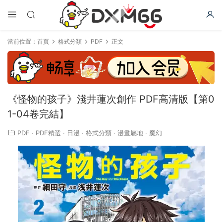
當前位置：
首頁
格式分類
PDF
正文
《怪物的孩子》淺井蓮次創作 PDF高清版【第0
1-04卷完結】
PDF
·
PDF精選
·
日漫
·
格式分類
·
漫畫屬地
·
魔幻