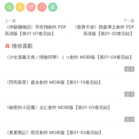
上一篇
下一篇
《伊蘇國物語》羽衣翔創作 PDF
《魯莽天使》西森博之創作 PDF
高清版【第01-07卷完結】
高清版【第01-20卷完結】
猜你喜歡
《少女漫畫主角╳情敵同學》くゥ創作 MOBI版【第01-04卷完結】
6
《閃亮新星》森永創作 MOBI版【第01-13卷完結】
8
《秘密的小惡魔》ゑむ創作 MOBI版【第01-03卷完結】
6
《累累戰記》雨宮創作 MOBI版【第01-03卷完結】