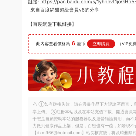
鏈接:
https://pan.baidu.com/s/1yhphvf1joG
–來自百度網盤超級會員v8的分享
【百度網盤下載鏈接】
6
此内容查看價格爲
漫币
立即購買
（VIP免
①如有鏈接失效，請在漫畫作品下方評論區留言，客
享上傳。 ③注冊本站以及在本站充值下載、開通會員
于您是自願贊助本站的服務器以及運營維護費用，而不
力做到健康作品上架，但是，百密也有一疏，如發現不
【
dxm966@hotmail.com
】站長核實後，将及時删除