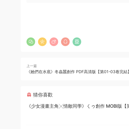
上一篇
《她們在水底》冬蟲蠶創作 PDF高清版【第01-03卷完結
猜你喜歡
《少女漫畫主角╳情敵同學》くゥ創作 MOBI版【第0
卷完結】