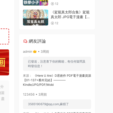
【1-4部合集完結】Kindle
12
電子漫畫資源精品
《駕籠真太郎合集》駕籠
真太郎 JPG電子漫畫【全
系完結】————
12
Kindle/JPG/PDF/Mobi
網友評論
admin
• 3周前
已發送，注意查下你的郵箱，有任何疑問及
時發信息！
來源：
《Here U Are》D君創作 PDF電子漫畫資源
【01-137+番外完結】————
Kindle/JPG/PDF/Mobi
友分
相當
123456 • 3周前
，盡
3565190679@qq.com
,麻煩了