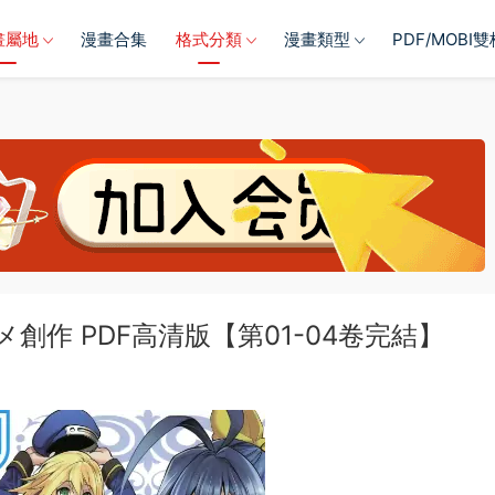
畫屬地
漫畫合集
格式分類
漫畫類型
PDF/MOBI
スメ創作 PDF高清版【第01-04卷完結】