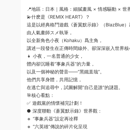
📍地區：日本｜風格：細膩畫風 × 情感驅動 × 世
💫什麽是《REMIX HEART》？
這是以經典格鬥遊戲《蒼翼默示錄》（BlazBlu
由人氣畫師スメ執筆，
以全新角色小夜（Kohaku）爲主角，
講述一段發生在正傳時間線外、卻深深嵌入世界核
👧 小夜，一名普通的少女，
體内卻沉睡着“事象兵器”的力量，
以及一個神秘的聲音——“黑鐵直哉”。
他們共享身體，共用記憶，
在逃亡與追尋中，試圖解開“自己是誰”的謎題。
🎯核心看點：
✅ 遊戲黨的情懷補完計劃！
● 深度聯動《蒼翼默示錄》世界觀：
🔹 “事象兵器”設定再诠釋
🔹 “六英雄”傳說的碎片化呈現