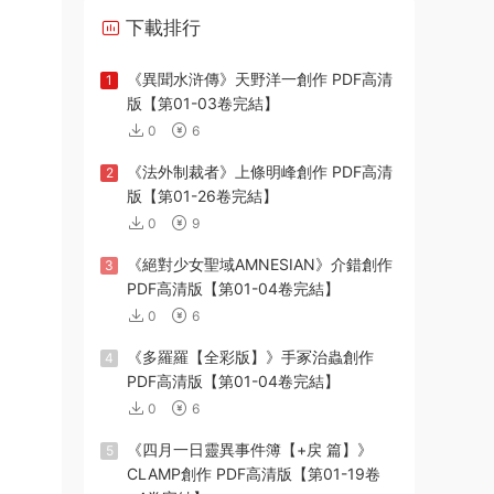
下載排行
《異聞水浒傳》天野洋一創作 PDF高清
1
版【第01-03卷完結】
0
6
《法外制裁者》上條明峰創作 PDF高清
2
版【第01-26卷完結】
0
9
《絕對少女聖域AMNESIAN》介錯創作
3
PDF高清版【第01-04卷完結】
0
6
《多羅羅【全彩版】》手冢治蟲創作
4
PDF高清版【第01-04卷完結】
0
6
《四月一日靈異事件簿【+戻 篇】》
5
CLAMP創作 PDF高清版【第01-19卷