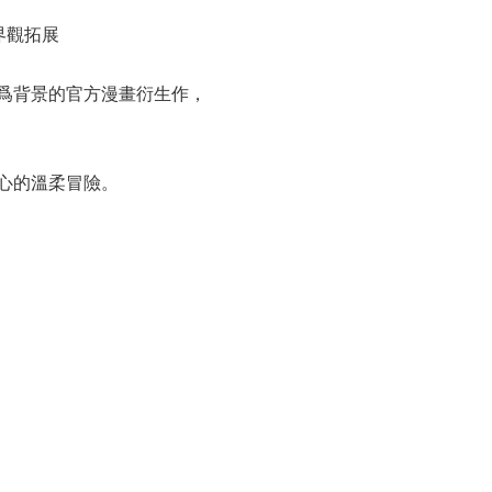
界觀拓展
e）爲背景的官方漫畫衍生作，
心的溫柔冒險。