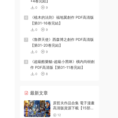
+4卷完結】
0
9
《植木的法則》福地翼創作 PDF高清版
6
【第01-16卷完結】
0
9
《魯莽天使》西森博之創作 PDF高清版
7
【第01-20卷完結】
0
9
《超級酷樂貓-超級小黑咪》橫内尚樹創
8
作 PDF高清版【第01-11卷完結】
0
8
最新文章
原哲夫作品合集 電子漫畫
高清版資源下載【15部合
集完結】【PDF格式】
12
【電子版漫畫】