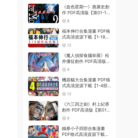
《血色星期一》惠廣史創
作 PDF高清版【第01-11
卷完結】
8
福本伸行合集漫畫 PDF格
式高清資源下載【1-18部
完結】Kindle電子漫畫資
12
源精品
《魔人偵探食腦奈羅》松
井優征創作 PDF高清版
【第01-23卷完結】
9
機器貓大合集漫畫 PDF格
式高清資源下載【1-4部
合集完結】Kindle電子漫
12
畫資源精品
《六三四之劍》村上紀香
創作 PDF高清版【第01-
24卷完結】
9
鐵拳小子四部合集漫畫
PDF格式高清資源下載