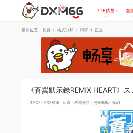
PDF精選
漫
當前位置：
首頁
格式分類
PDF
正文
《蒼翼默示錄REMIX HEART》
PDF
·
PDF精選
·
日漫
·
格式分類
·
漫畫屬地
·
魔幻