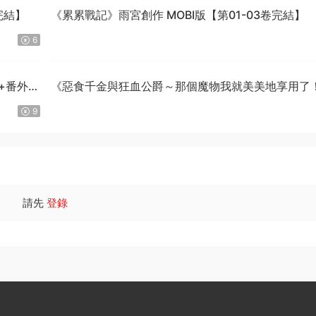
完結】
《累累戰記》雨宮創作 MOBI版【第01-03卷完結】
6
話+番外完
《惡食千金與狂血公爵～那個魔物我就美美地享用了
星彼方原作 MOBI版【第01-08卷連載中】
9
請先
登錄