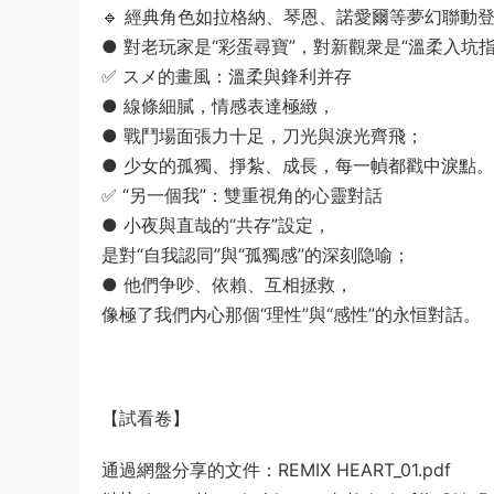
🔹 經典角色如拉格納、琴恩、諾愛爾等夢幻聯動
● 對老玩家是“彩蛋尋寶”，對新觀衆是“溫柔入坑指
✅ スメ的畫風：溫柔與鋒利并存
● 線條細膩，情感表達極緻，
● 戰鬥場面張力十足，刀光與淚光齊飛；
● 少女的孤獨、掙紮、成長，每一幀都戳中淚點。
✅ “另一個我”：雙重視角的心靈對話
● 小夜與直哉的“共存”設定，
是對“自我認同”與“孤獨感”的深刻隐喻；
● 他們争吵、依賴、互相拯救，
像極了我們内心那個“理性”與“感性”的永恒對話。
【試看卷】
通過網盤分享的文件：REMIX HEART_01.pdf