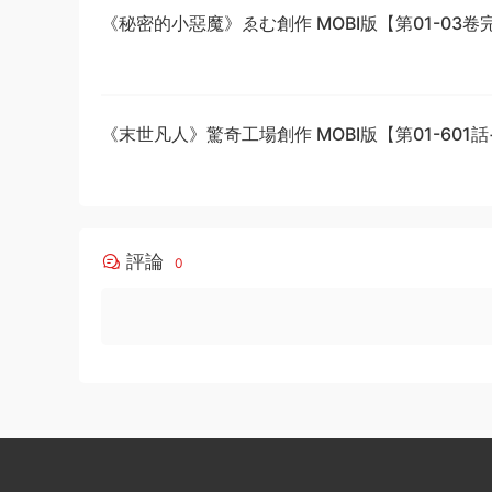
《秘密的小惡魔》ゑむ創作 MOBI版【第01-03卷
《末世凡人》驚奇工場創作 MOBI版【第01-601
結】
評論
0