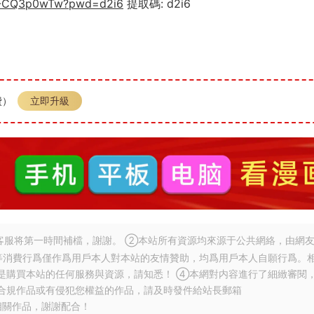
Ho5-CQ3p0wTw?pwd=d2i6
提取碼: d2i6
費）
立即升級
服将第一時間補檔，謝謝。 ②本站所有資源均來源于公共網絡，由網
等消費行爲僅作爲用戶本人對本站的友情贊助，均爲用戶本人自願行爲。
是購買本站的任何服務與資源，請知悉！ ④本網對内容進行了細緻審閱
合規作品或有侵犯您權益的作品，請及時發件給站長郵箱
相關作品，謝謝配合！