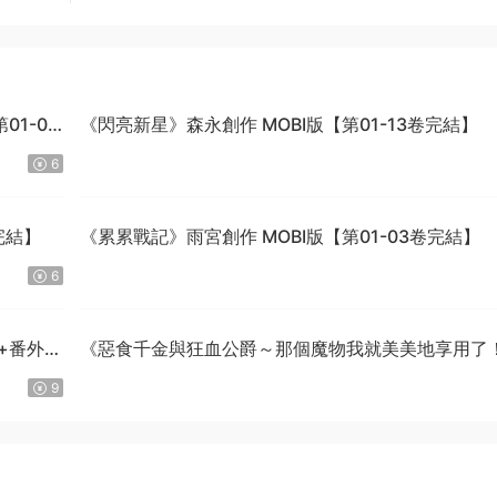
1-04
《閃亮新星》森永創作 MOBI版【第01-13卷完結】
6
完結】
《累累戰記》雨宮創作 MOBI版【第01-03卷完結】
6
話+番外完
《惡食千金與狂血公爵～那個魔物我就美美地享用了
星彼方原作 MOBI版【第01-08卷連載中】
9