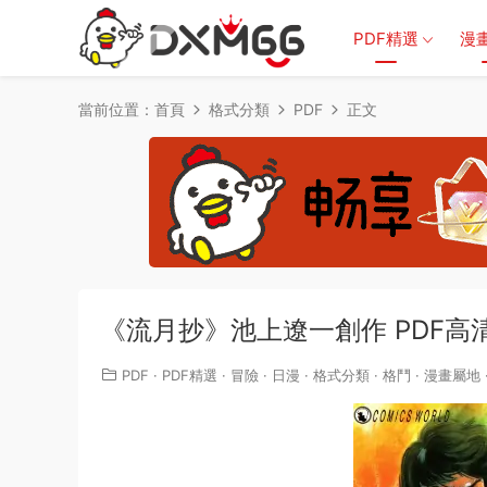
PDF精選
漫
當前位置：
首頁
格式分類
PDF
正文
《流月抄》池上遼一創作 PDF高清
PDF
·
PDF精選
·
冒險
·
日漫
·
格式分類
·
格鬥
·
漫畫屬地