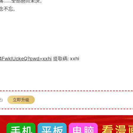
落……全部懸而未決。
念不忘。
z4FwklUckeQ?pwd=xxhi
提取碼: xxhi
費）
立即升級