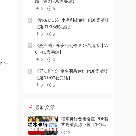
版【第01-08卷完結】
0
8
《難破MG5》小沢利雄創作 PDF高清版
6
【第01-18卷完結】
0
9
《愛與誠》永安巧創作 PDF高清版【第
7
01-10卷完結】
0
6
的生
《咒法解禁》麻生羽呂創作 PDF高清版
8
【第01-07卷完結】
0
6
最新文章
福本伸行合集漫畫 PDF格
式高清資源下載【1-18部
完結】Kindle電子漫畫資
12
源精品