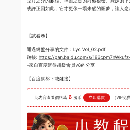
弦月之介的旅程、神獸之劍的終極秘密、妹妹的下
或許正因如此，它才更像一場未醒的噩夢，讓人念
【試看卷】
通過網盤分享的文件：Lyc Vol_02.pdf
鏈接:
https://pan.baidu.com/s/186cpm7nWkuf
–來自百度網盤超級會員v8的分享
【百度網盤下載鏈接】
6
此内容查看價格爲
漫币
立即購買
（VIP免