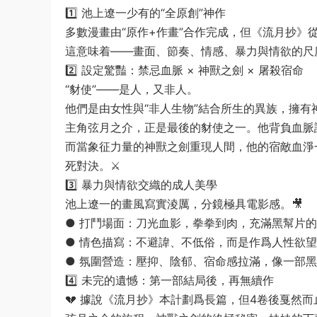
1️⃣ 池上遼一少有的“全原創”神作
多數漫畫由“原作+作畫”合作完成，但《流月抄》
這意味着——畫面、節奏、情感、暴力與情欲的尺
2️⃣ 設定驚豔：禁忌血脈 × 神獸之劍 × 屠殺宿命
“豺使”——是人，又非人。
他們是由女性與“非人生物”結合所生的異族，擁有
主角弦月之介，正是最後的豺使之一。他背負血脈
而當象征力量的神獸之劍重現人間，他的宿敵血淨
死對決。⚔️
3️⃣ 暴力與情欲交織的成人美學
池上遼一的畫風寫實淩厲，分鏡極具電影感。🎥
● 打鬥場面：刀光血影，拳拳到肉，充滿黑幫片
● 情色描寫：不避諱、不低俗，而是作爲人性欲
● 氛圍營造：壓抑、陰郁、宿命感拉滿，像一部黑
4️⃣ 未完的遺憾：第一部結局後，再無續作
💔 據說《流月抄》本計劃爲長篇，但4卷後戛然而