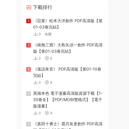
下載排行
《惡童》松本大洋創作 PDF高清版【第
1
01-03卷完結】
0
免費
《南無三寶》大島矢須一創作 PDF高清
2
版【第01-03卷完結】
0
6
《落語朱音》 PDF高清版【第01-10卷
3
完結】
0
8
英雄本色 電子漫畫高清版資源下載【1-
4
30卷全】【PDF/MOBI雙格式】【電子
版漫畫】
0
9
《真田十勇士》霜月灰吏創作 PDF高清
5