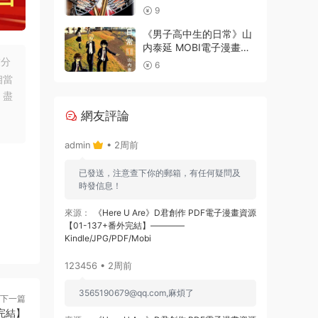
24卷完結】
9
《男子高中生的日常》山
内泰延 MOBI電子漫畫資
源【001-107話完結】
友分
6
————
相當
Kindle/JPG/PDF/Mobi
，盡
網友評論
admin
• 2周前
已發送，注意查下你的郵箱，有任何疑問及
時發信息！
來源：
《Here U Are》D君創作 PDF電子漫畫資源
【01-137+番外完結】————
Kindle/JPG/PDF/Mobi
123456 • 2周前
3565190679@qq.com
,麻煩了
下一篇
完結】