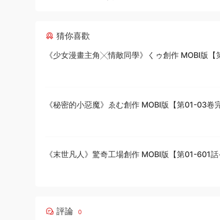
猜你喜歡
《少女漫畫主角╳情敵同學》くゥ創作 MOBI版【第0
卷完結】
《秘密的小惡魔》ゑむ創作 MOBI版【第01-03卷
《末世凡人》驚奇工場創作 MOBI版【第01-601
結】
評論
0