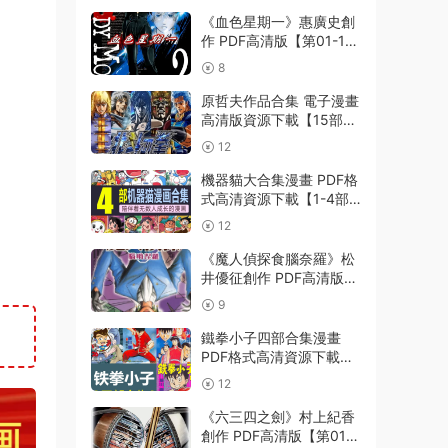
《血色星期一》惠廣史創
作 PDF高清版【第01-11
卷完結】
8
原哲夫作品合集 電子漫畫
高清版資源下載【15部合
集完結】【PDF格式】
12
【電子版漫畫】
機器貓大合集漫畫 PDF格
式高清資源下載【1-4部
合集完結】Kindle電子漫
12
畫資源精品
《魔人偵探食腦奈羅》松
井優征創作 PDF高清版
【第01-23卷完結】
9
鐵拳小子四部合集漫畫
PDF格式高清資源下載
【1-4部合集完結】Kindle
12
電子漫畫資源精品
《六三四之劍》村上紀香
創作 PDF高清版【第01-