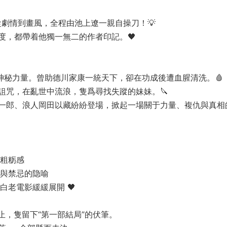
從劇情到畫風，全程由池上遼一親自操刀！💡
度，都帶着他獨一無二的作者印記。🖤
神秘力量。曾助德川家康一統天下，卻在功成後遭血腥清洗。🩸
詛咒，在亂世中流浪，隻爲尋找失蹤的妹妹。🔪
一郎、浪人岡田以藏紛紛登場，掀起一場關于力量、複仇與真相
的粗粝感
望與禁忌的隐喻
白老電影緩緩展開 🖤
止，隻留下“第一部結局”的伏筆。