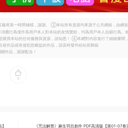
服将第一時間補檔，謝謝。 ②本站所有資源均來源于公共網絡，由網
等消費行爲僅作爲用戶本人對本站的友情贊助，均爲用戶本人自願行爲。
是購買本站的任何服務與資源，請知悉！ ④本網對内容進行了細緻審閱
合規作品或有侵犯您權益的作品，請及時發件給站長郵箱
相關作品，謝謝配合！
0
結】
《咒法解禁》麻生羽呂創作 PDF高清版【第01-07卷