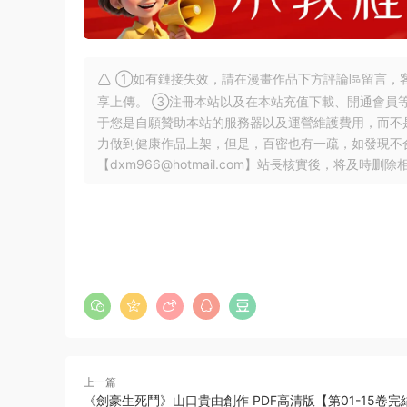
①如有鏈接失效，請在漫畫作品下方評論區留言，客
享上傳。 ③注冊本站以及在本站充值下載、開通會員
于您是自願贊助本站的服務器以及運營維護費用，而不
力做到健康作品上架，但是，百密也有一疏，如發現不
【
dxm966@hotmail.com
】站長核實後，将及時删除
上一篇
《劍豪生死鬥》山口貴由創作 PDF高清版【第01-15卷完