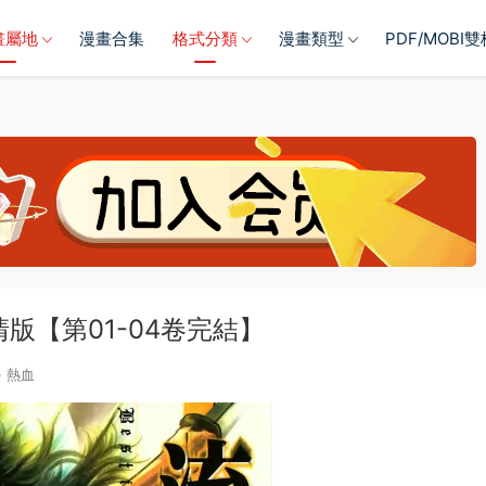
畫屬地
漫畫合集
格式分類
漫畫類型
PDF/MOBI
版【第01-04卷完結】
·
熱血