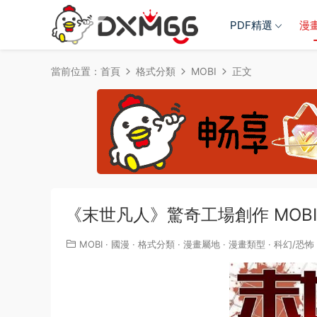
PDF精選
漫
當前位置：
首頁
格式分類
MOBI
正文
《末世凡人》驚奇工場創作 MOBI
MOBI
·
國漫
·
格式分類
·
漫畫屬地
·
漫畫類型
·
科幻/恐怖