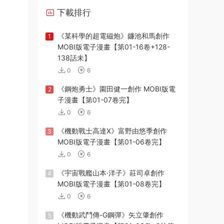
下載排行
《某科學的超電磁炮》鐮池和馬創作
1
MOBI版電子漫畫【第01-16卷+128-
138話未】
0
6
《鋼炮勇士》園田健一創作 MOBI版電
2
子漫畫【第01-07卷完】
0
6
《機動戰士高達X》富野由悠季創作
3
MOBI版電子漫畫【第01-06卷完】
0
6
《宇宙戰艦山本·洋子》莊司卓創作
4
MOBI版電子漫畫【第01-08卷完】
0
6
《機動武鬥傳-G鋼彈》矢立肇創作
5