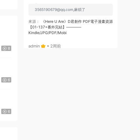
3565190679@qq.com
,麻煩了
來源：
《Here U Are》D君創作 PDF電子漫畫資源
【01-137+番外完結】————
Kindle/JPG/PDF/Mobi
admin
• 2周前
8
或者，你給個郵箱，我将鏈接通過郵箱發給
你哈
來源：
《Here U Are》D君創作 PDF電子漫畫資源
6
【01-137+番外完結】————
Kindle/JPG/PDF/Mobi
】
admin
• 2周前
6
哦，沒注冊，拍後，也可自動跳轉出鏈接
的，你看下，就是在拍的那個位置
來源：
《Here U Are》D君創作 PDF電子漫畫資源
【01-137+番外完結】————