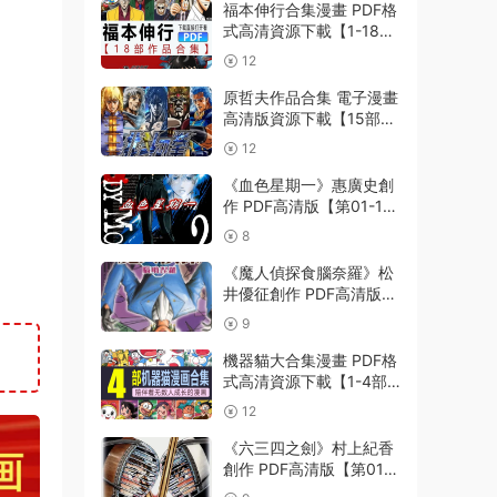
福本伸行合集漫畫 PDF格
式高清資源下載【1-18部
完結】Kindle電子漫畫資
12
源精品
原哲夫作品合集 電子漫畫
高清版資源下載【15部合
集完結】【PDF格式】
12
【電子版漫畫】
《血色星期一》惠廣史創
作 PDF高清版【第01-11
卷完結】
8
《魔人偵探食腦奈羅》松
井優征創作 PDF高清版
【第01-23卷完結】
9
機器貓大合集漫畫 PDF格
式高清資源下載【1-4部
合集完結】Kindle電子漫
12
畫資源精品
《六三四之劍》村上紀香
創作 PDF高清版【第01-
24卷完結】