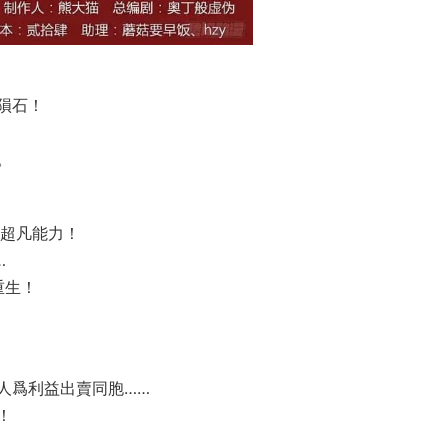
降隕石！
。
了超凡能力！
…
重生！
人爲利益出賣同胞……
！