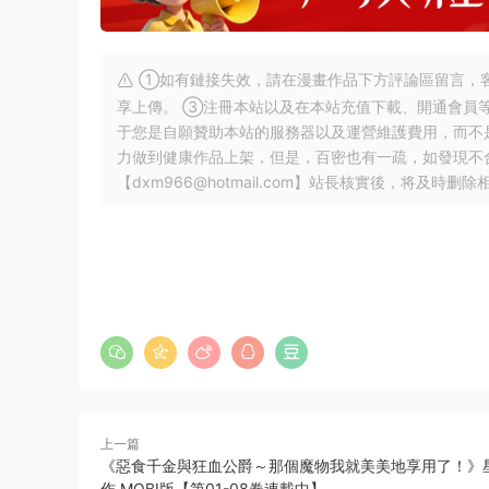
①如有鏈接失效，請在漫畫作品下方評論區留言，客
享上傳。 ③注冊本站以及在本站充值下載、開通會員
于您是自願贊助本站的服務器以及運營維護費用，而不
力做到健康作品上架，但是，百密也有一疏，如發現不
【
dxm966@hotmail.com
】站長核實後，将及時删除
上一篇
《惡食千金與狂血公爵～那個魔物我就美美地享用了！》
作 MOBI版【第01-08卷連載中】